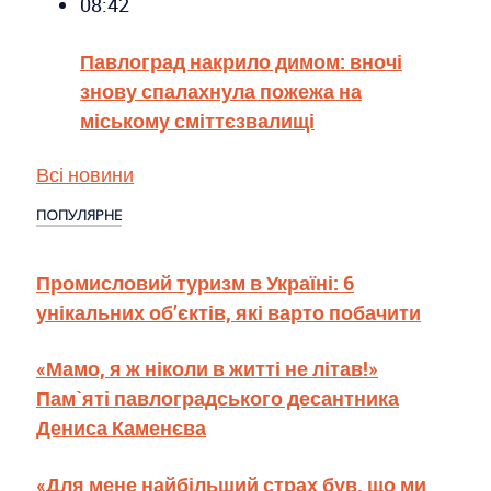
08:42
Павлоград накрило димом: вночі
знову спалахнула пожежа на
міському сміттєзвалищі
Всі новини
ПОПУЛЯРНЕ
Промисловий туризм в Україні: 6
унікальних об’єктів, які варто побачити
«Мамо, я ж ніколи в житті не літав!»
Пам`яті павлоградського десантника
Дениса Каменєва
«Для мене найбільший страх був, що ми