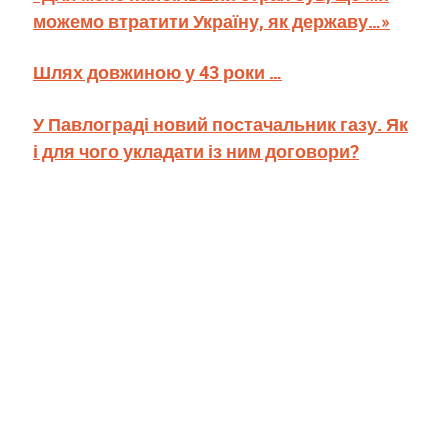
можемо втратити Україну, як державу…»
Шлях довжиною у 43 роки …
У Павлограді новий постачальник газу. Як
і для чого укладати із ним договори?