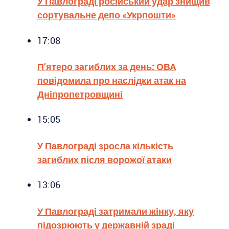
У Павлограді російський удар знищив
сортувальне депо «Укрпошти»
17:08
П’ятеро загиблих за день: ОВА
повідомила про наслідки атак на
Дніпропетровщині
15:05
У Павлограді зросла кількість
загиблих після ворожої атаки
13:06
У Павлограді затримали жінку, яку
підозрюють у державній зраді