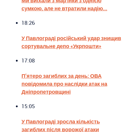
Ми виїхали з Мар'їнки з однією
сумкою, але не втратили надію...
18:26
У Павлограді російський удар знищив
сортувальне депо «Укрпошти»
17:08
П’ятеро загиблих за день: ОВА
повідомила про наслідки атак на
Дніпропетровщині
15:05
У Павлограді зросла кількість
загиблих після ворожої атаки