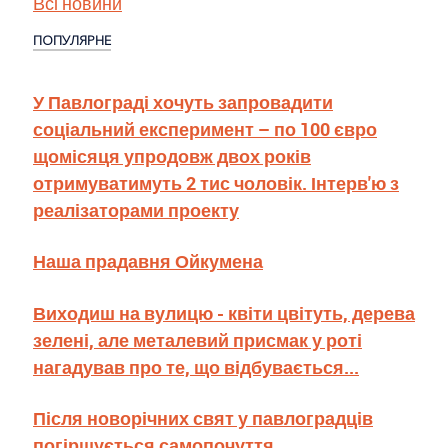
Всі новини
ПОПУЛЯРНЕ
У Павлограді хочуть запровадити
соціальний експеримент – по 100 євро
щомісяця упродовж двох років
отримуватимуть 2 тис чоловік. Інтерв'ю з
реалізаторами проекту
Наша прадавня Ойкумена
Виходиш на вулицю - квіти цвітуть, дерева
зелені, але металевий присмак у роті
нагадував про те, що відбувається...
Після новорічних свят у павлоградців
погіршується самопочуття