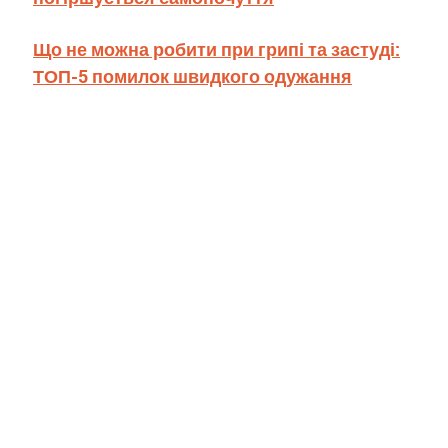
Що не можна робити при грипі та застуді:
ТОП-5 помилок швидкого одужання