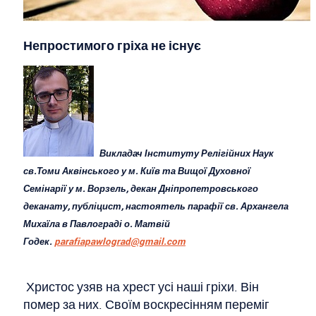
Непростимого гріха не існує
Викладач Інституту Релігійних Наук
св.Томи Аквінського у м. Київ та Вищої Духовної
Семінарії у м. Ворзель, декан Дніпропетровського
деканату, публіцист, настоятель парафії св. Архангела
Михаїла в Павлограді о. Матвій
Годек.
parafiapawlograd@gmail.com
Христос узяв на хрест усі наші гріхи. Він
помер за них. Своїм воскресінням переміг