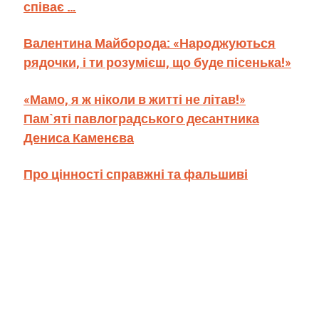
співає …
Валентина Майборода: «Народжуються
рядочки, і ти розумієш, що буде пісенька!»
«Мамо, я ж ніколи в житті не літав!»
Пам`яті павлоградського десантника
Дениса Каменєва
Про цінності справжні та фальшиві