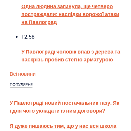
Одна людина загинула, ще четверо
постраждали: наслідки ворожої атаки
на Павлоград
12:58
У Павлограді чоловік впав з дерева та
наскрізь пробив стегно арматурою
Всі новини
ПОПУЛЯРНЕ
У Павлограді новий постачальник газу. Як
і для чого укладати із ним договори?
Я дуже пишаюсь тим, що у нас вся школа