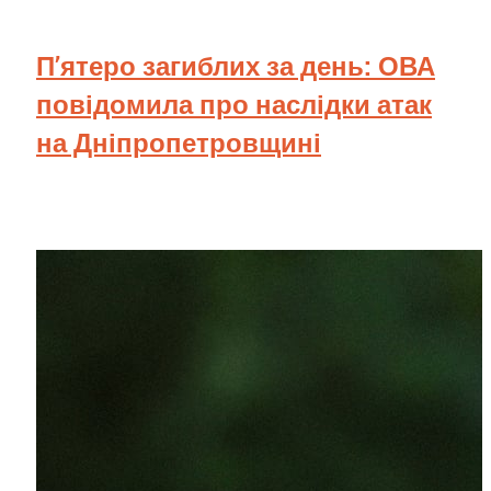
П’ятеро загиблих за день: ОВА
повідомила про наслідки атак
на Дніпропетровщині