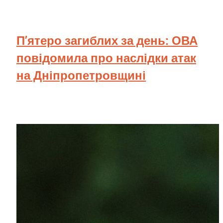
П’ятеро загиблих за день: ОВА
повідомила про наслідки атак
на Дніпропетровщині