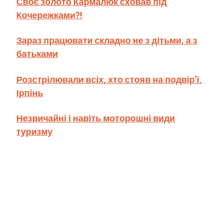
Своє золото Кармалюк сховав під
Кочережками?!
Зараз працювати складно не з дітьми, а з
батьками
Розстрілювали всіх, хто стояв на подвір’ї.
Ірпінь
Незвичайні і навіть моторошні види
туризму