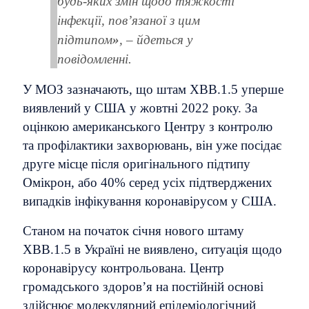
будь-яких змін щодо тяжкості
інфекції, пов’язаної з цим
підтипом
»
, – йдеться у
повідомленні.
У МОЗ зазначають, що штам ХВВ.1.5 уперше
виявлений у США у жовтні 2022 року. За
оцінкою американського Центру з контролю
та профілактики захворювань, він уже посідає
друге місце після оригінального підтипу
Омікрон, або 40% серед усіх підтверджених
випадків інфікування коронавірусом у США.
Станом на початок січня нового штаму
ХВВ.1.5 в Україні не виявлено, ситуація щодо
коронавірусу контрольована. Центр
громадського здоровʼя на постійній основі
здійснює молекулярний епідеміологічний