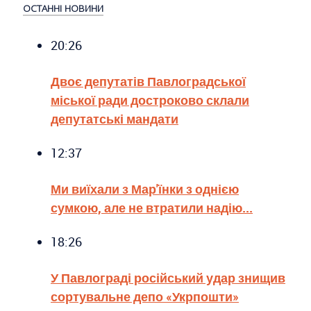
ОСТАННІ НОВИНИ
20:26
Двоє депутатів Павлоградської
міської ради достроково склали
депутатські мандати
12:37
Ми виїхали з Мар'їнки з однією
сумкою, але не втратили надію...
18:26
У Павлограді російський удар знищив
сортувальне депо «Укрпошти»