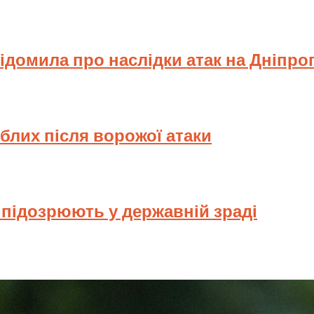
відомила про наслідки атак на Дніпр
иблих після ворожої атаки
у підозрюють у державній зраді