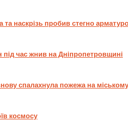
ва та наскрізь пробив стегно арматур
н під час жнив на Дніпропетровщині
знову спалахнула пожежа на міському
оїв космосу