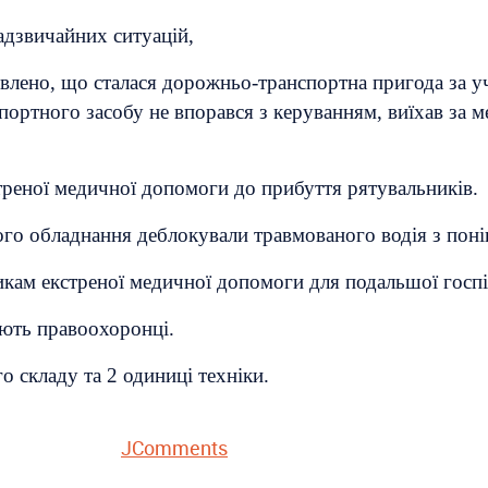
адзвичайних ситуацій,
овлено, що сталася дорожньо-транспортна пригода за у
ртного засобу не впорався з керуванням, виїхав за м
треної медичної допомоги до прибуття рятувальників.
о обладнання деблокували травмованого водія з поні
ам екстреної медичної допомоги для подальшої госпіта
ють правоохоронці.
 складу та 2 одиниці техніки.
JComments