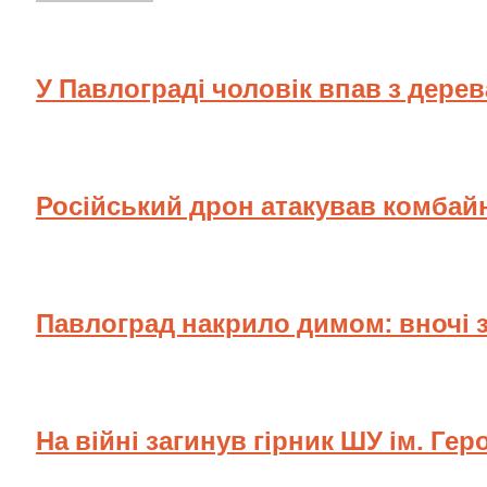
У Павлограді чоловік впав з дере
Російський дрон атакував комбай
Павлоград накрило димом: вночі 
На війні загинув гірник ШУ ім. Гер