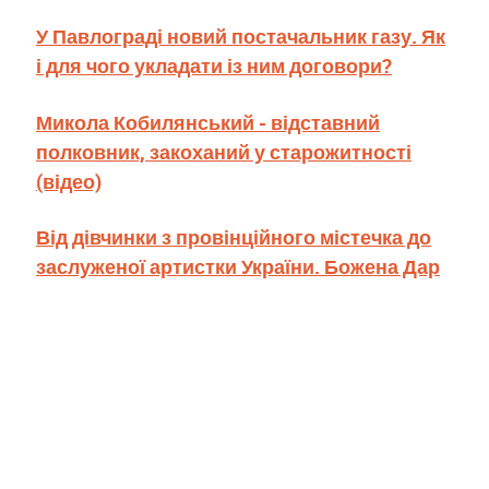
У Павлограді новий постачальник газу. Як
і для чого укладати із ним договори?
Микола Кобилянський - відставний
полковник, закоханий у старожитності
(відео)
Від дівчинки з провінційного містечка до
заслуженої артистки України. Божена Дар