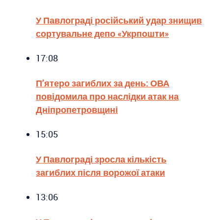
У Павлограді російський удар знищив
сортувальне депо «Укрпошти»
17:08
П’ятеро загиблих за день: ОВА
повідомила про наслідки атак на
Дніпропетровщині
15:05
У Павлограді зросла кількість
загиблих після ворожої атаки
13:06