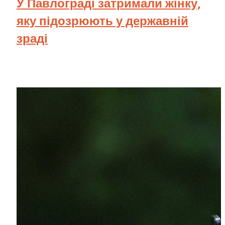
У Павлограді затримали жінку,
яку підозрюють у державній
зраді