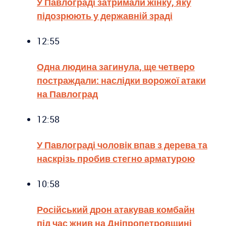
У Павлограді затримали жінку, яку
підозрюють у державній зраді
12:55
Одна людина загинула, ще четверо
постраждали: наслідки ворожої атаки
на Павлоград
12:58
У Павлограді чоловік впав з дерева та
наскрізь пробив стегно арматурою
10:58
Російський дрон атакував комбайн
під час жнив на Дніпропетровщині