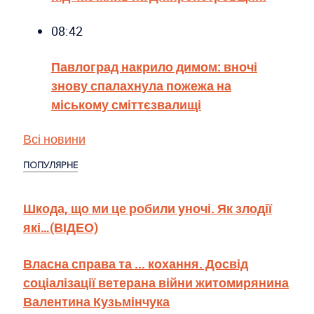
08:42
Павлоград накрило димом: вночі
знову спалахнула пожежа на
міському сміттєзвалищі
Всі новини
ПОПУЛЯРНЕ
Шкода, що ми це робили уночі. Як злодії
які…(ВІДЕО)
Власна справа та ... кохання. Досвід
соціалізації ветерана війни житомирянина
Валентина Кузьмінчука