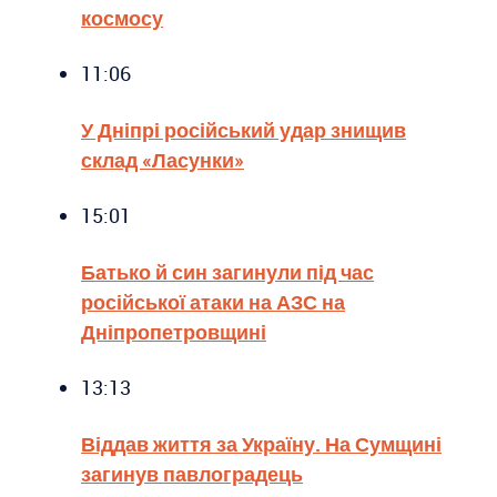
космосу
11:06
У Дніпрі російський удар знищив
склад «Ласунки»
15:01
Батько й син загинули під час
російської атаки на АЗС на
Дніпропетровщині
13:13
Віддав життя за Україну. На Сумщині
загинув павлоградець