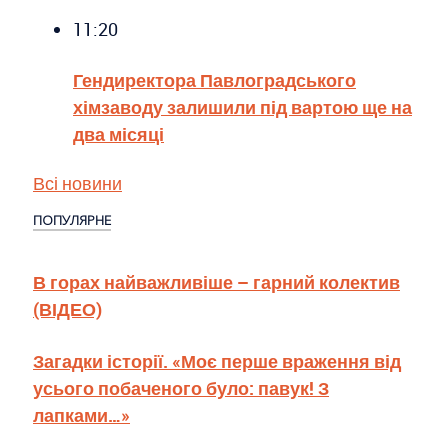
11:20
Гендиректора Павлоградського
хімзаводу залишили під вартою ще на
два місяці
Всі новини
ПОПУЛЯРНЕ
В горах найважливіше – гарний колектив
(ВІДЕО)
Загадки історії. «Моє перше враження від
усього побаченого було: павук! З
лапками…»