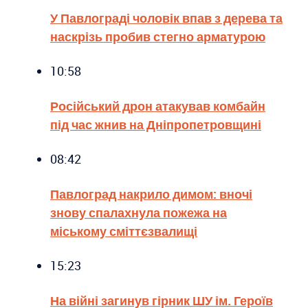
У Павлограді чоловік впав з дерева та
наскрізь пробив стегно арматурою
10:58
Російський дрон атакував комбайн
під час жнив на Дніпропетровщині
08:42
Павлоград накрило димом: вночі
знову спалахнула пожежа на
міському сміттєзвалищі
15:23
На війні загинув гірник ШУ ім. Героїв