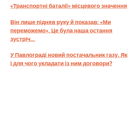
«Транспортні баталії» місцевого значення
Він лише підняв руку й показав: «Ми
переможемо». Це була наша остання
зустріч...
У Павлограді новий постачальник газу. Як
і для чого укладати із ним договори?