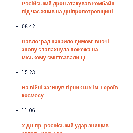
Російський дрон атакував комбайн
під час жнив на Дніпропетровщині
08:42
Павлоград накрило димом: вночі
знову спалахнула пожежа на
міському сміттєзвалищі
15:23
На війні загинув гірник ШУ ім. Героїв
космосу
11:06
У Дніпрі російський удар знищив