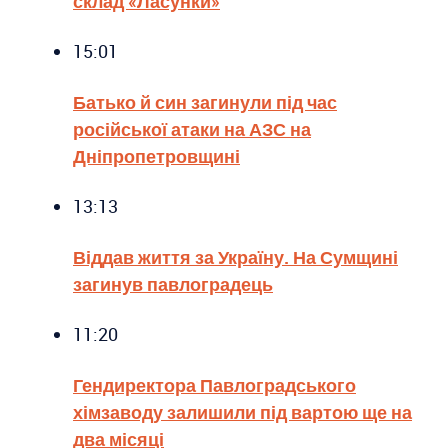
склад «Ласунки»
15:01
Батько й син загинули під час
російської атаки на АЗС на
Дніпропетровщині
13:13
Віддав життя за Україну. На Сумщині
загинув павлоградець
11:20
Гендиректора Павлоградського
хімзаводу залишили під вартою ще на
два місяці