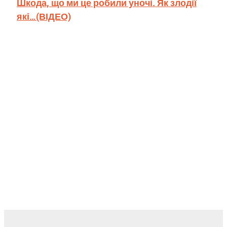
Шкода, що ми це робили уночі. Як злодії
які…(ВІДЕО)