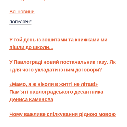
Всі новини
ПОПУЛЯРНЕ
У той день із зошитами та книжками ми
пішли до школи...
У Павлограді новий постачальник газу. Як
і для чого укладати із ним договори?
«Мамо, я ж ніколи в житті не літав!»
Пам`яті павлоградського десантника
Дениса Каменєва
Чому важливе спілкування рідною мовою