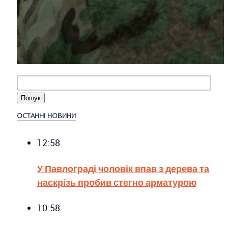
ОСТАННІ НОВИНИ
12:58
У Павлограді чоловік впав з дерева та
наскрізь пробив стегно арматурою
10:58