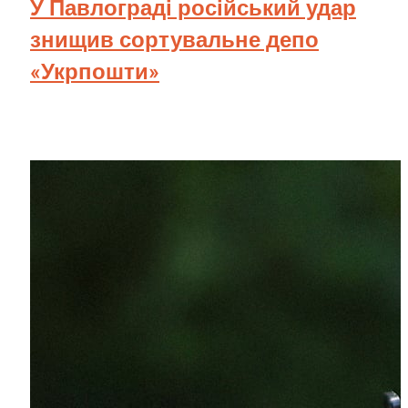
У Павлограді російський удар
знищив сортувальне депо
«Укрпошти»