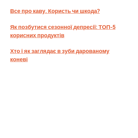
Все про каву. Користь чи шкода?
Як позбутися сезонної депресії: ТОП-5
корисних продуктів
Хто і як заглядає в зуби дарованому
коневі