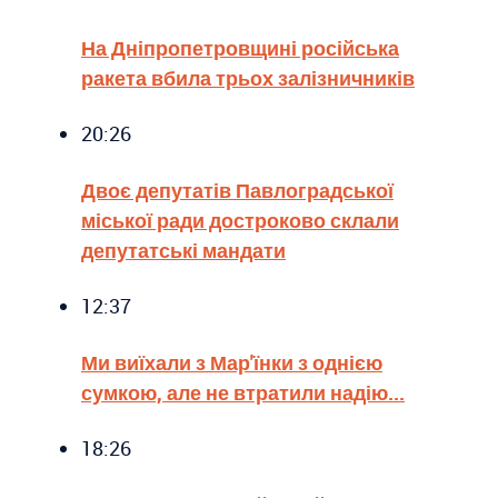
На Дніпропетровщині російська
ракета вбила трьох залізничників
20:26
Двоє депутатів Павлоградської
міської ради достроково склали
депутатські мандати
12:37
Ми виїхали з Мар'їнки з однією
сумкою, але не втратили надію...
18:26