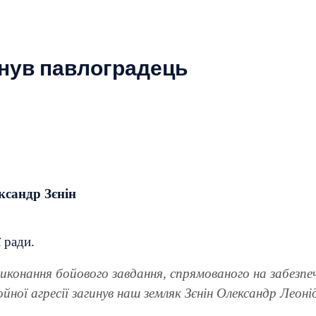
инув павлоградець
ксандр Зєнін
 ради.
виконання бойового завдання, спрямованого на забезпеч
ойної агресії загинув наш земляк Зєнін Олександр Леоні