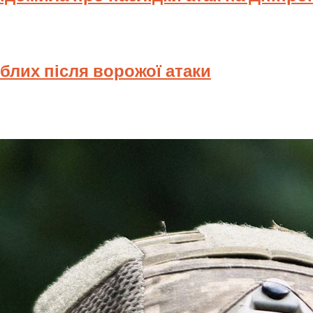
иблих після ворожої атаки