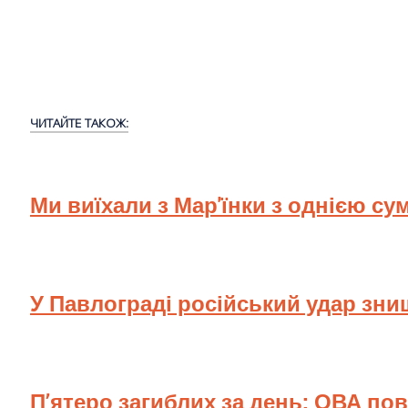
ЧИТАЙТЕ ТАКОЖ:
Ми виїхали з Мар'їнки з однією су
У Павлограді російський удар зн
П’ятеро загиблих за день: ОВА по