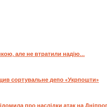
мкою, але не втратили надію...
ищив сортувальне депо «Укрпошти»
відомила про наслідки атак на Дніпр