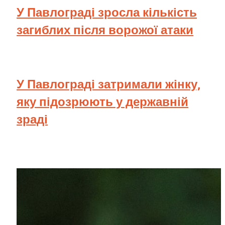
У Павлограді зросла кількість
загиблих після ворожої атаки
У Павлограді затримали жінку,
яку підозрюють у державній
зраді