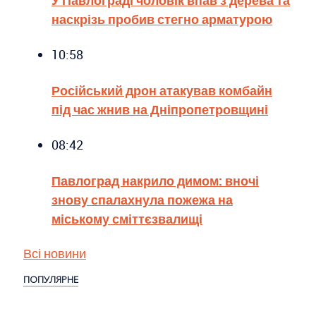
наскрізь пробив стегно арматурою
10:58
Російський дрон атакував комбайн
під час жнив на Дніпропетровщині
08:42
Павлоград накрило димом: вночі
знову спалахнула пожежа на
міському сміттєзвалищі
Всі новини
ПОПУЛЯРНЕ