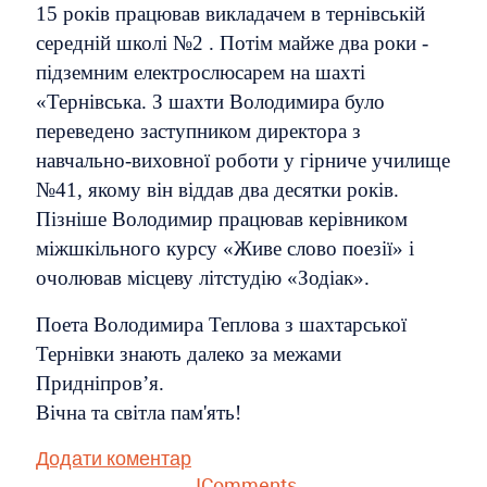
15 років працював викладачем в тернівській
середній школі №2 . Потім майже два роки -
підземним електрослюсарем на шахті
«Тернівська. З шахти Володимира було
переведено заступником директора з
навчально-виховної роботи у гірниче училище
№41, якому він віддав два десятки років.
Пізніше Володимир працював керівником
міжшкільного курсу «Живе слово поезії» і
очолював місцеву літстудію «Зодіак».
Поета Володимира Теплова з шахтарської
Тернівки знають далеко за межами
Придніпров’я.
Вічна та світла пам'ять!
Додати коментар
JComments