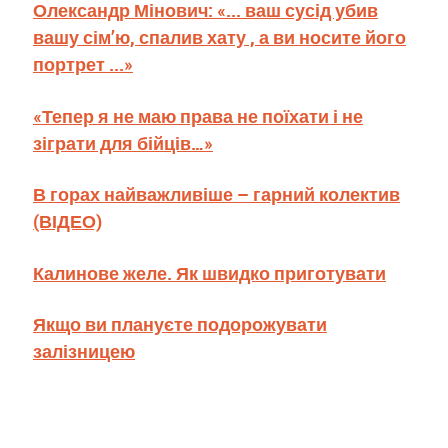
Олександр Мінович: «... ваш сусід убив
вашу сім’ю, спалив хату , а ви носите його
портрет ...»
«Тепер я не маю права не поїхати і не
зіграти для бійців…»
В горах найважливіше – гарний колектив
(ВІДЕО)
Калинове желе. Як швидко приготувати
Якщо ви плануєте подорожувати
залізницею