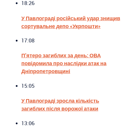
18:26
У Павлограді російський удар знищив
сортувальне депо «Укрпошти»
17:08
П’ятеро загиблих за день: ОВА
повідомила про наслідки атак на
Дніпропетровщині
15:05
У Павлограді зросла кількість
загиблих після ворожої атаки
13:06