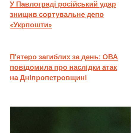
У Павлограді російський удар
знищив сортувальне депо
«Укрпошти»
П’ятеро загиблих за день: ОВА
повідомила про наслідки атак
на Дніпропетровщині