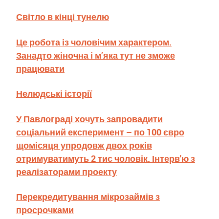
Світло в кінці тунелю
Це робота із чоловічим характером.
Занадто жіночна і м’яка тут не зможе
працювати
Нелюдські історії
У Павлограді хочуть запровадити
соціальний експеримент – по 100 євро
щомісяця упродовж двох років
отримуватимуть 2 тис чоловік. Інтерв'ю з
реалізаторами проекту
Перекредитування мікрозаймів з
просрочками