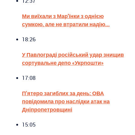
12:37
Ми виїхали з Мар'їнки з однією
сумкою, але не втратили надію...
18:26
У Павлограді російський удар знищив
сортувальне депо «Укрпошти»
17:08
П’ятеро загиблих за день: ОВА
повідомила про наслідки атак на
Дніпропетровщині
15:05