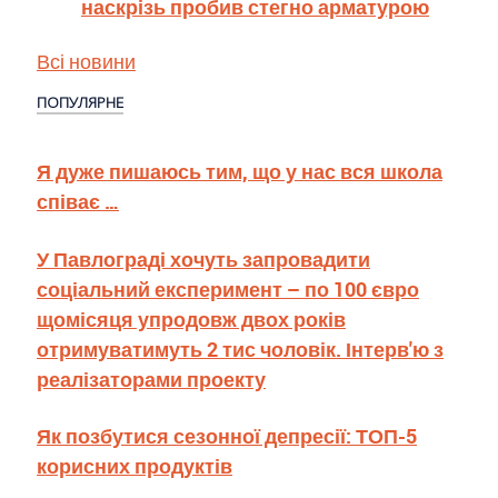
наскрізь пробив стегно арматурою
Всі новини
ПОПУЛЯРНЕ
Я дуже пишаюсь тим, що у нас вся школа
співає …
У Павлограді хочуть запровадити
соціальний експеримент – по 100 євро
щомісяця упродовж двох років
отримуватимуть 2 тис чоловік. Інтерв'ю з
реалізаторами проекту
Як позбутися сезонної депресії: ТОП-5
корисних продуктів