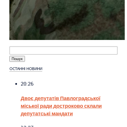
ОСТАННІ НОВИНИ
20:26
Двоє депутатів Павлоградської
міської ради достроково склали
депутатські мандати