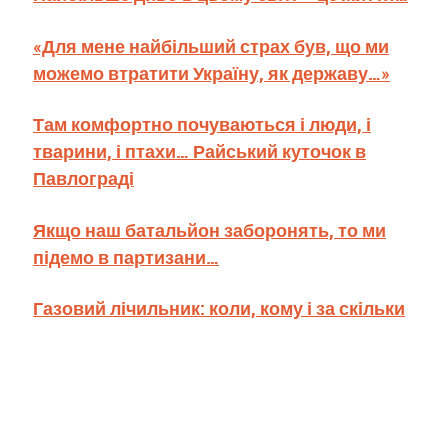
«Для мене найбільший страх був, що ми
можемо втратити Україну, як державу…»
Там комфортно почуваються і люди, і
тварини, і птахи… Райський куточок в
Павлограді
Якщо наш батальйон заборонять, то ми
підемо в партизани…
Газовий лічильник: коли, кому і за скільки