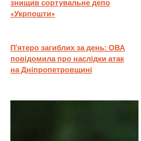
знищив сортувальне депо
«Укрпошти»
П’ятеро загиблих за день: ОВА
повідомила про наслідки атак
на Дніпропетровщині