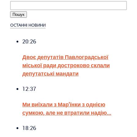
ОСТАННІ НОВИНИ
20:26
Двоє депутатів Павлоградської
міської ради достроково склали
депутатські мандати
12:37
Ми виїхали з Мар'їнки з однією
сумкою, але не втратили надію...
18:26