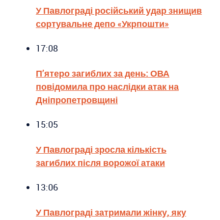
У Павлограді російський удар знищив
сортувальне депо «Укрпошти»
17:08
П’ятеро загиблих за день: ОВА
повідомила про наслідки атак на
Дніпропетровщині
15:05
У Павлограді зросла кількість
загиблих після ворожої атаки
13:06
У Павлограді затримали жінку, яку