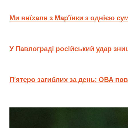
Ми виїхали з Мар'їнки з однією су
У Павлограді російський удар зн
П’ятеро загиблих за день: ОВА по