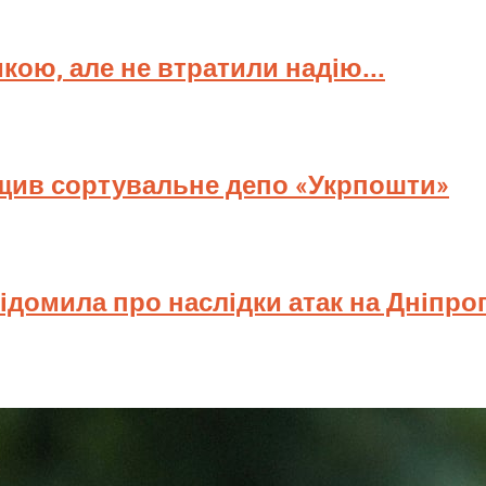
мкою, але не втратили надію...
ищив сортувальне депо «Укрпошти»
відомила про наслідки атак на Дніпр