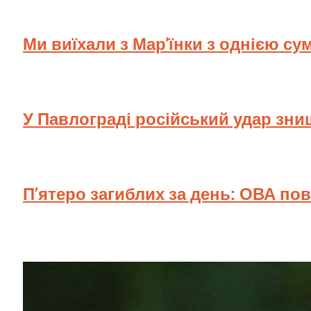
Ми виїхали з Мар'їнки з однією су
У Павлограді російський удар зн
П’ятеро загиблих за день: ОВА по