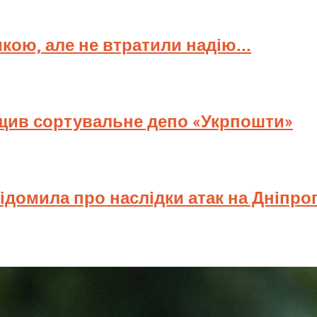
мкою, але не втратили надію...
ищив сортувальне депо «Укрпошти»
відомила про наслідки атак на Дніпр