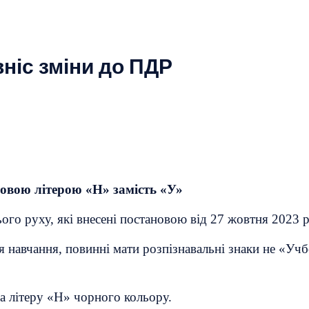
вніс зміни до ПДР
новою літерою «Н» замість «У»
го руху, які внесені постановою від 27 жовтня 2023 
я навчання, повинні мати розпізнавальні знаки не «Учб
а літеру «Н» чорного кольору.