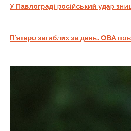
У Павлограді російський удар зн
П’ятеро загиблих за день: ОВА по