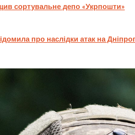
ищив сортувальне депо «Укрпошти»
відомила про наслідки атак на Дніпр