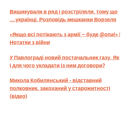
Вишикували в ряд і розстріляли, тому що
....українці. Розповідь мешканки Ворзеля
«Якщо всі потікають з армії – буде @опа!» |
Нотатки з війни
У Павлограді новий постачальник газу. Як
і для чого укладати із ним договори?
Микола Кобилянський - відставний
полковник, закоханий у старожитності
(відео)