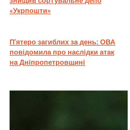
знищив сортувальне депо
«Укрпошти»
П’ятеро загиблих за день: ОВА
повідомила про наслідки атак
на Дніпропетровщині