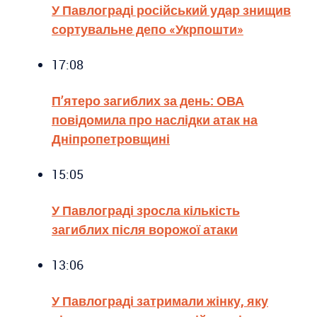
У Павлограді російський удар знищив
сортувальне депо «Укрпошти»
17:08
П’ятеро загиблих за день: ОВА
повідомила про наслідки атак на
Дніпропетровщині
15:05
У Павлограді зросла кількість
загиблих після ворожої атаки
13:06
У Павлограді затримали жінку, яку