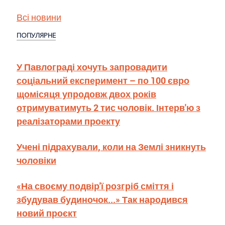
Всі новини
ПОПУЛЯРНЕ
У Павлограді хочуть запровадити
соціальний експеримент – по 100 євро
щомісяця упродовж двох років
отримуватимуть 2 тис чоловік. Інтерв'ю з
реалізаторами проекту
Учені підрахували, коли на Землі зникнуть
чоловіки
«На своєму подвір'ї розгріб сміття і
збудував будиночок...» Так народився
новий проєкт