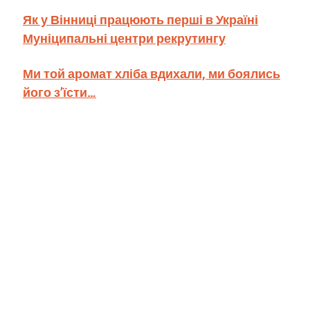
Як у Вінниці працюють перші в Україні
Муніципальні центри рекрутингу
Ми той аромат хліба вдихали, ми боялись
його з’їсти…