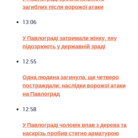
загиблих після ворожої атаки
13:06
У Павлограді затримали жінку, яку
підозрюють у державній зраді
12:55
Одна людина загинула, ще четверо
постраждали: наслідки ворожої атаки
на Павлоград
12:58
У Павлограді чоловік впав з дерева та
наскрізь пробив стегно арматурою