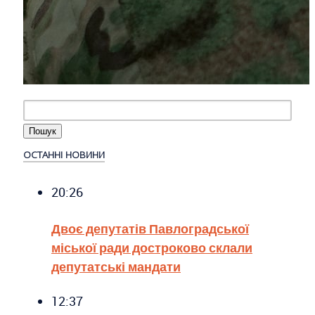
ОСТАННІ НОВИНИ
20:26
Двоє депутатів Павлоградської
міської ради достроково склали
депутатські мандати
12:37