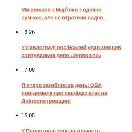
Ми виїхали з Мар'їнки з однією
сумкою, але не втратили надію...
18:26
У Павлограді російський удар знищив
сортувальне депо «Укрпошти»
17:08
П’ятеро загиблих за день: ОВА
повідомила про наслідки атак на
Дніпропетровщині
15:05
У Павлограді зросла кількість