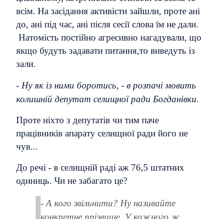
всім. На засідання активісти зайшли, проте ані
до, ані під час, ані після сесії слова їм не дали.
Натомість постійно агресивно нагадували, що
якщо будуть задавати питання,то виведуть із
зали.
-
Ну як із ними боротись, - в розпачі мовить
колишній депутат селищної ради Богданівки.
Проте ніхто з депутатів чи тим паче
працівників апарату селищної ради його не
чув...
До речі - в селищній раді аж 76,5 штатних
одиниць. Чи не забагато це?
- А кого звільнити? Ну називайте
конкретне прізвище. У кожного ж