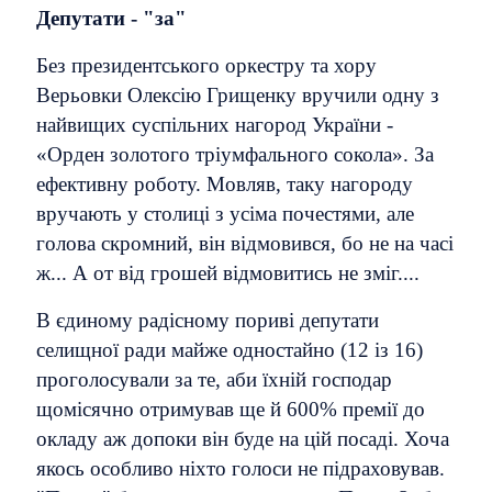
Депутати - "за"
Без президентського оркестру та хору
Верьовки Олексію Грищенку вручили одну з
найвищих суспільних нагород України -
«Орден золотого тріумфального сокола». За
ефективну роботу. Мовляв, таку нагороду
вручають у столиці з усіма почестями, але
голова скромний, він відмовився, бо не на часі
ж...
А от від грошей відмовитись не зміг....
В єдиному радісному пориві депутати
селищної ради майже одностайно (12 із 16)
проголосували за те, аби їхній господар
щомісячно отримував ще й 600% премії до
окладу аж допоки він буде на цій посаді. Хоча
якось особливо ніхто голоси не підраховував.