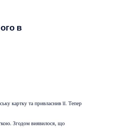
ого в
ьку картку та привласнив її. Тепер
рткою. Згодом виявилося, що