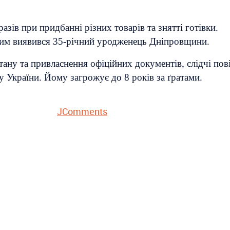
ів при придбанні різних товарів та знятті готівки.
Ним виявився 35-річний уродженець Дніпровщини.
тану та привласнення офіційних документів, слідчі по
ксу України. Йому загрожує до 8 років за ґратами.
JComments