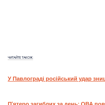
ЧИТАЙТЕ ТАКОЖ:
У Павлограді російський удар зн
П’ятеро загиблих за день: ОВА по