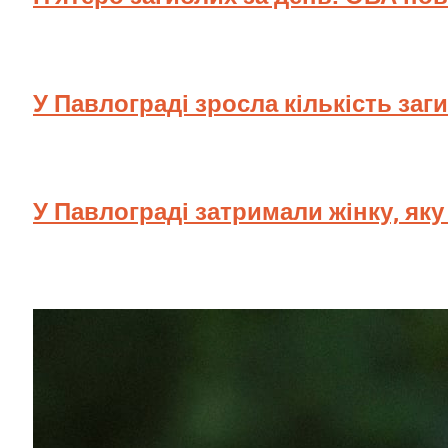
У Павлограді зросла кількість заг
У Павлограді затримали жінку, як