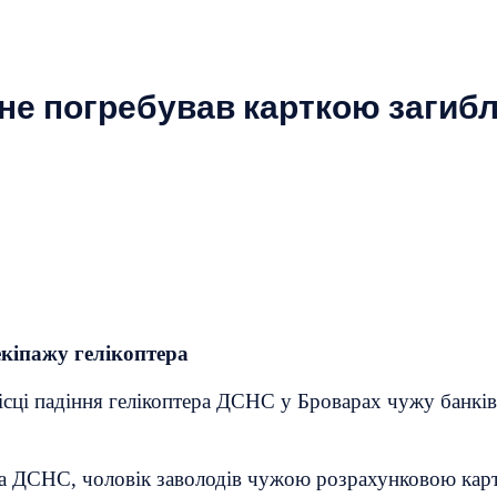
е погребував карткою загибл
екіпажу гелікоптера
ісці падіння гелікоптера ДСНС у Броварах чужу банківс
птера ДСНС, чоловік заволодів чужою розрахунковою ка