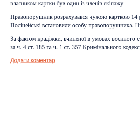
власником картки був один із членів екіпажу.
Правопорушник розрахувався чужою карткою 14 раз
Поліцейські встановили особу правопорушника. 
За фактом крадіжки, вчиненої в умовах воєнного с
за ч. 4 ст. 185 та ч. 1 ст. 357 Кримінального коде
Додати коментар