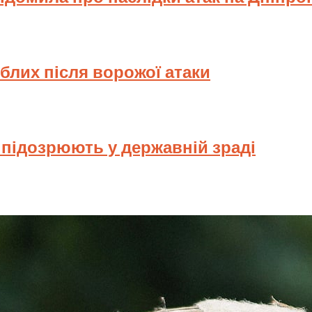
иблих після ворожої атаки
у підозрюють у державній зраді