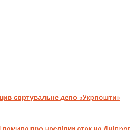
ищив сортувальне депо «Укрпошти»
відомила про наслідки атак на Дніпр