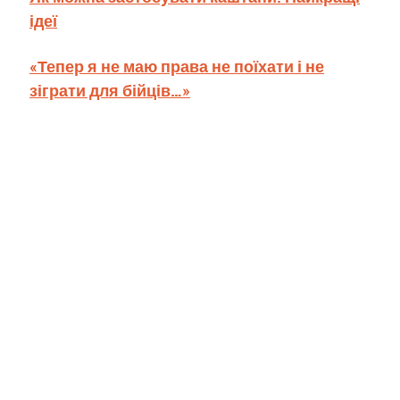
ідеї
«Тепер я не маю права не поїхати і не
зіграти для бійців…»