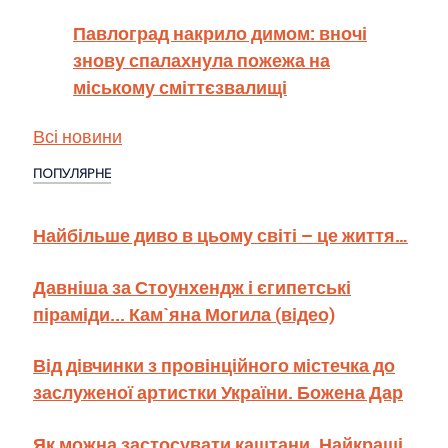
Павлоград накрило димом: вночі
знову спалахнула пожежа на
міському сміттєзвалищі
Всі новини
ПОПУЛЯРНЕ
Найбільше диво в цьому світі – це життя…
Давніша за Стоунхендж і єгипетські
піраміди... Кам`яна Могила (відео)
Від дівчинки з провінційного містечка до
заслуженої артистки України. Божена Дар
Як можна застосувати каштани. Найкращі