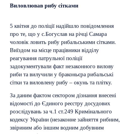
Виловлював рибу сітками
5 квітня до поліції надійшло повідомлення
про те, що у с.Богуслав на річці Самара
чоловік ловить рибу рибальськими сітками.
Виїздом на місце працівники відділу
реагування патрульної поліції
задокументували факт незаконного вилову
риби та вилучили у браконьєра рибальські
сітки та виловлену рибу – окунь та плітку.
За даним фактом сектором дізнання внесені
відомості до Єдиного реєстру досудових
розслідувань за ч.1 ст.249 Кримінального
кодексу України (незаконне зайняття рибним,
звіриним або іншим водним добувним