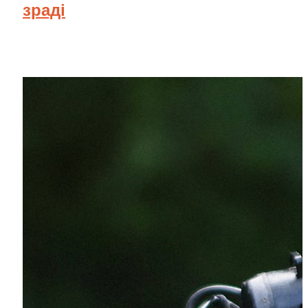
зраді