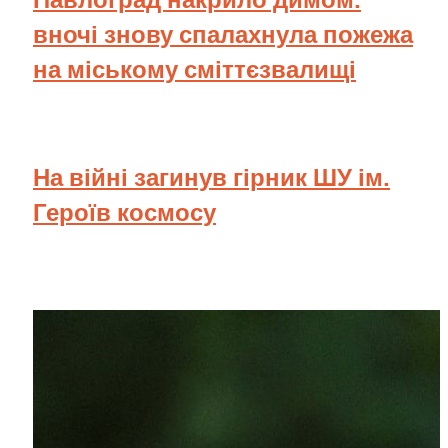
вночі знову спалахнула пожежа
на міському сміттєзвалищі
На війні загинув гірник ШУ ім.
Героїв космосу