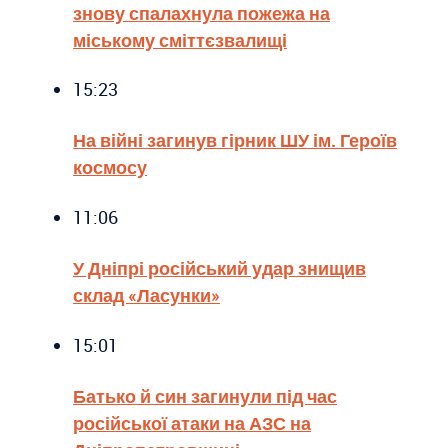
знову спалахнула пожежа на
міському сміттєзвалищі
15:23
На війні загинув гірник ШУ ім. Героїв
космосу
11:06
У Дніпрі російський удар знищив
склад «Ласунки»
15:01
Батько й син загинули під час
російської атаки на АЗС на