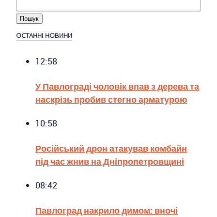
ОСТАННІ НОВИНИ
12:58
У Павлограді чоловік впав з дерева та
наскрізь пробив стегно арматурою
10:58
Російський дрон атакував комбайн
під час жнив на Дніпропетровщині
08:42
Павлоград накрило димом: вночі