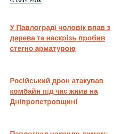
ЧИТАЙТЕ ТАКОЖ:
У Павлограді чоловік впав з
дерева та наскрізь пробив
стегно арматурою
Російський дрон атакував
комбайн під час жнив на
Дніпропетровщині
Павлоград накрило димом: