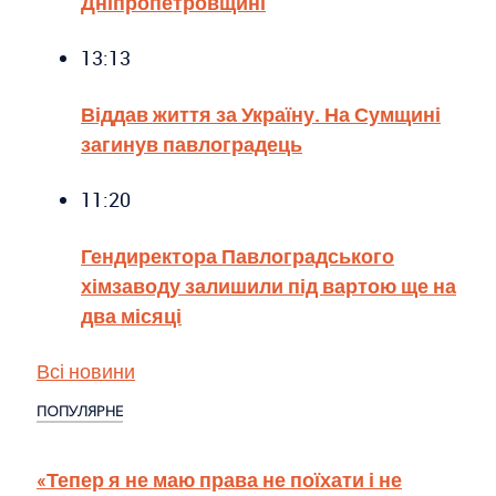
Дніпропетровщині
13:13
Віддав життя за Україну. На Сумщині
загинув павлоградець
11:20
Гендиректора Павлоградського
хімзаводу залишили під вартою ще на
два місяці
Всі новини
ПОПУЛЯРНЕ
«Тепер я не маю права не поїхати і не