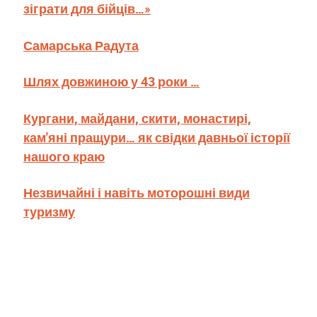
зіграти для бійців…»
Самарська Радута
Шлях довжиною у 43 роки …
Кургани, майдани, скити, монастирі,
кам'яні пращури… як свідки давньої історії
нашого краю
Незвичайні і навіть моторошні види
туризму