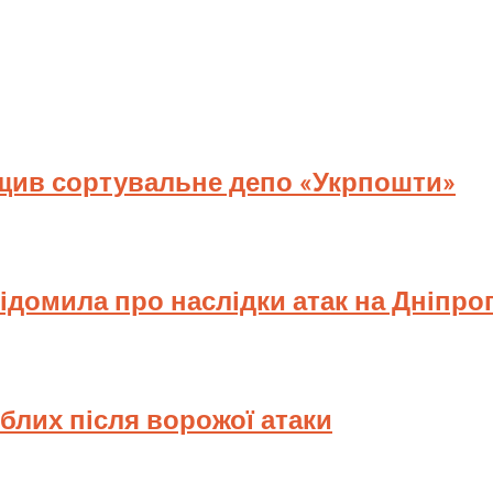
ищив сортувальне депо «Укрпошти»
відомила про наслідки атак на Дніпр
иблих після ворожої атаки