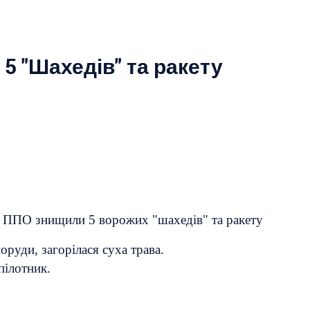
5 "Шахедів" та ракету
и ППО знищили 5 ворожих "шахедів" та ракету
оруди, загорілася суха трава.
пілотник.