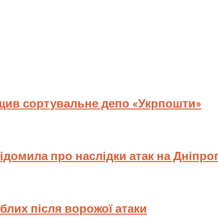
ищив сортувальне депо «Укрпошти»
відомила про наслідки атак на Дніпр
иблих після ворожої атаки