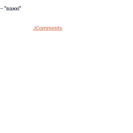
– "важкі"
JComments