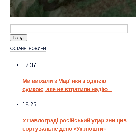
ОСТАННІ НОВИНИ
12:37
Ми виїхали з Мар'їнки з однією
сумкою, але не втратили надію...
18:26
У Павлограді російський удар знищив
сортувальне депо «Укрпошти»