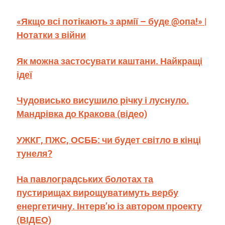
«Якщо всі потікають з армії – буде @опа!» |
Нотатки з війни
Як можна застосувати каштани. Найкращі
ідеї
Чудовисько висушило річку і луснуло.
Мандрівка до Кракова (відео)
УЖКГ, ПЖС, ОСББ: чи будет світло в кінці
тунеля?
На павлоградських болотах та
пустирищах вирощуватимуть вербу
енергетичну. Інтерв’ю із автором проекту
(ВІДЕО)