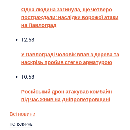
Одна людина загинула, ще четверо
постраждали: наслідки ворожої атаки
на Павлоград
12:58
У Павлограді чоловік впав з дерева та
наскрізь пробив стегно арматурою
10:58
Російський дрон атакував комбайн
під час жнив на Дніпропетровщині
Всі новини
ПОПУЛЯРНЕ