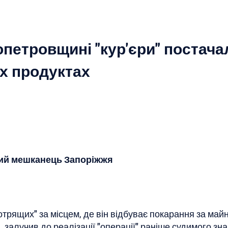
опетровщині "кур'єри" постача
их продуктах
мий мешканець Запоріжжя
трящих" за місцем, де він відбуває покарання за майн
, залучив до реалізації "операції" раніше судимого зн