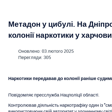
Метадон у цибулі. На Дніпр
колонії наркотики у харчов
Оновлено: 03 лютого 2025
Перегляди: 305
Наркотики передавав до колонії раніше суди
Повідомляє пресслужба Нацполіції області.
Контролював діяльність наркотрафіку один із "смо
використовуючи свій авторитет у злочинному світі