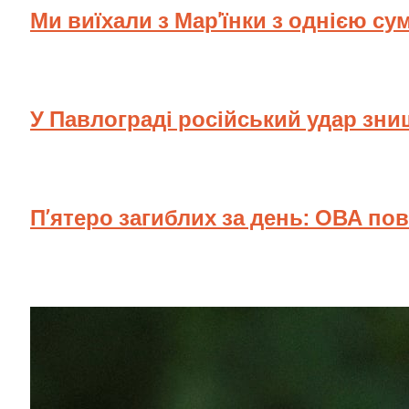
Ми виїхали з Мар'їнки з однією су
У Павлограді російський удар зн
П’ятеро загиблих за день: ОВА по