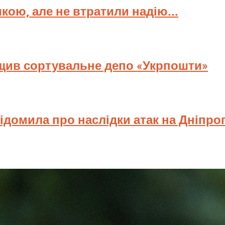
мкою, але не втратили надію...
ищив сортувальне депо «Укрпошти»
відомила про наслідки атак на Дніпр