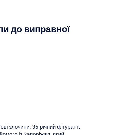
ли до виправної
ові злочини. 35-річний фігурант,
айомого із Запоріжжя, який