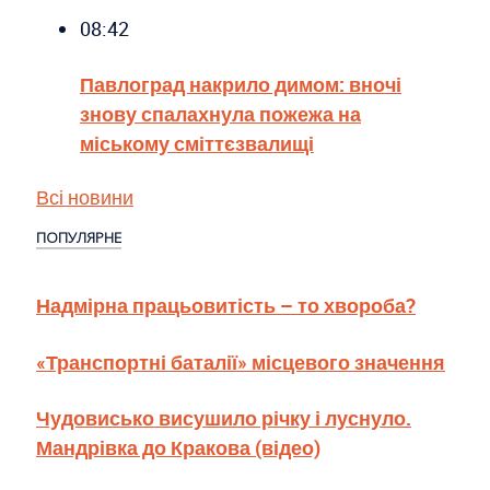
08:42
Павлоград накрило димом: вночі
знову спалахнула пожежа на
міському сміттєзвалищі
Всі новини
ПОПУЛЯРНЕ
Надмірна працьовитість – то хвороба?
«Транспортні баталії» місцевого значення
Чудовисько висушило річку і луснуло.
Мандрівка до Кракова (відео)