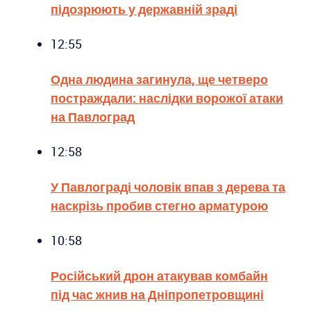
підозрюють у державній зраді
12:55
Одна людина загинула, ще четверо
постраждали: наслідки ворожої атаки
на Павлоград
12:58
У Павлограді чоловік впав з дерева та
наскрізь пробив стегно арматурою
10:58
Російський дрон атакував комбайн
під час жнив на Дніпропетровщині