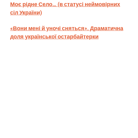
Моє рідне Село… (в статусі неймовірних
сіл України)
«Вони мені й уночі сняться». Драматична
доля української остарбайтерки