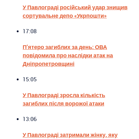
У Павлограді російський удар знищив
сортувальне депо «Укрпошти»
17:08
П’ятеро загиблих за день: ОВА
повідомила про наслідки атак на
Дніпропетровщині
15:05
У Павлограді зросла кількість
загиблих після ворожої атаки
13:06
У Павлограді затримали жінку, яку