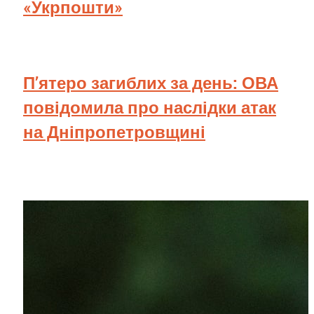
«Укрпошти»
П’ятеро загиблих за день: ОВА
повідомила про наслідки атак
на Дніпропетровщині