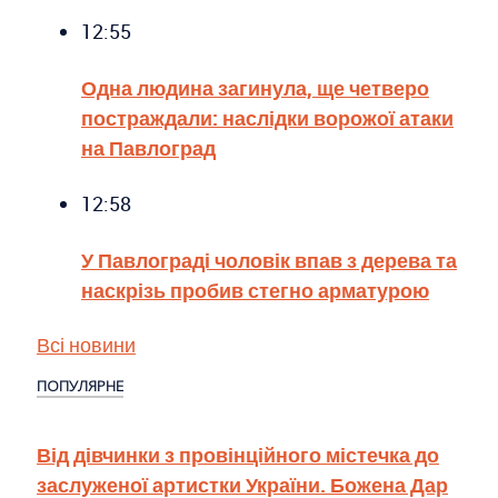
12:55
Одна людина загинула, ще четверо
постраждали: наслідки ворожої атаки
на Павлоград
12:58
У Павлограді чоловік впав з дерева та
наскрізь пробив стегно арматурою
Всі новини
ПОПУЛЯРНЕ
Від дівчинки з провінційного містечка до
заслуженої артистки України. Божена Дар