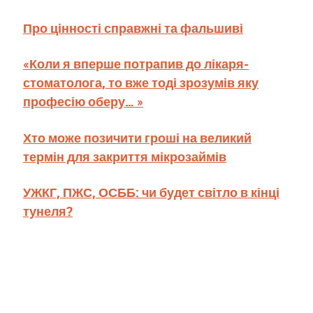
Про цінності справжні та фальшиві
«Коли я вперше потрапив до лікаря-
стоматолога, то вже тоді зрозумів яку
професію оберу… »
Хто може позичити гроші на великий
термін для закриття мікрозаймів
УЖКГ, ПЖС, ОСББ: чи будет світло в кінці
тунеля?