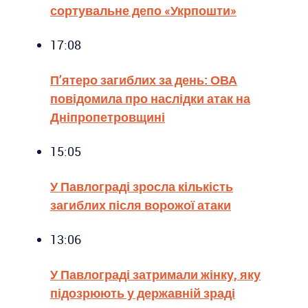
сортувальне депо «Укрпошти»
17:08
П’ятеро загиблих за день: ОВА
повідомила про наслідки атак на
Дніпропетровщині
15:05
У Павлограді зросла кількість
загиблих після ворожої атаки
13:06
У Павлограді затримали жінку, яку
підозрюють у державній зраді