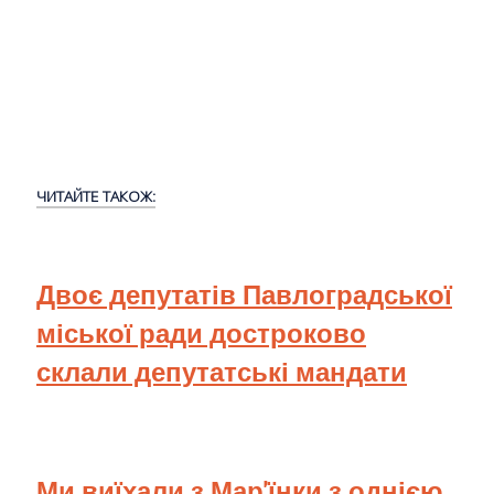
ЧИТАЙТЕ ТАКОЖ:
Двоє депутатів Павлоградської
міської ради достроково
склали депутатські мандати
Ми виїхали з Мар'їнки з однією