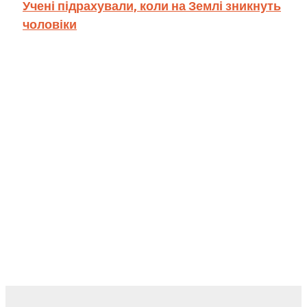
Учені підрахували, коли на Землі зникнуть
чоловіки