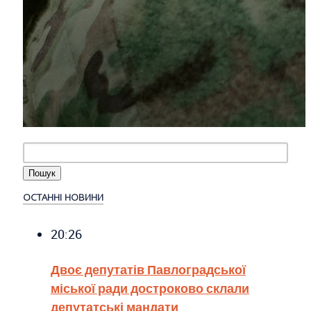
ОСТАННІ НОВИНИ
20:26
Двоє депутатів Павлоградської
міської ради достроково склали
депутатські мандати