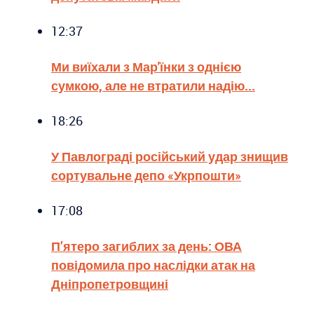
12:37
Ми виїхали з Мар'їнки з однією
сумкою, але не втратили надію...
18:26
У Павлограді російський удар знищив
сортувальне депо «Укрпошти»
17:08
П’ятеро загиблих за день: ОВА
повідомила про наслідки атак на
Дніпропетровщині