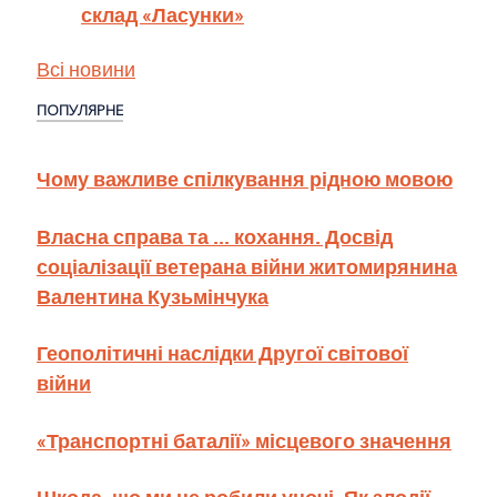
склад «Ласунки»
Всі новини
ПОПУЛЯРНЕ
Чому важливе спілкування рідною мовою
Власна справа та ... кохання. Досвід
соціалізації ветерана війни житомирянина
Валентина Кузьмінчука
Геополітичні наслідки Другої світової
війни
«Транспортні баталії» місцевого значення
Шкода, що ми це робили уночі. Як злодії