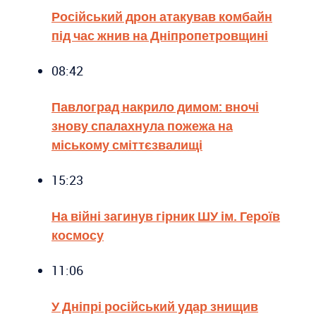
Російський дрон атакував комбайн
під час жнив на Дніпропетровщині
08:42
Павлоград накрило димом: вночі
знову спалахнула пожежа на
міському сміттєзвалищі
15:23
На війні загинув гірник ШУ ім. Героїв
космосу
11:06
У Дніпрі російський удар знищив