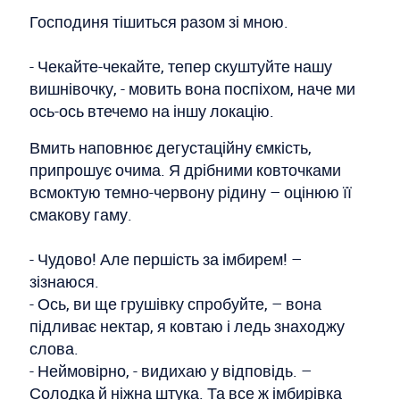
Господиня тішиться разом зі мною.
- Чекайте-чекайте, тепер скуштуйте нашу
вишнівочку, - мовить вона поспіхом, наче ми
ось-ось втечемо на іншу локацію.
Вмить наповнює дегустаційну ємкість,
припрошує очима. Я дрібними ковточками
всмоктую темно-червону рідину – оцінюю її
смакову гаму.
- Чудово! Але першість за імбирем! –
зізнаюся.
- Ось, ви ще грушівку спробуйте, – вона
підливає нектар, я ковтаю і ледь знаходжу
слова.
- Неймовірно, - видихаю у відповідь. –
Солодка й ніжна штука. Та все ж імбирівка