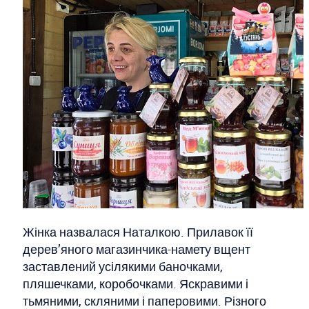
Жінка назвалася Наталкою. Прилавок її
дерев’яного магазинчика-намету вщент
заставлений усілякими баночками,
пляшечками, коробочками. Яскравими і
тьмяними, скляними і паперовими. Різного