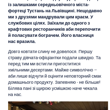
із залишками середньовічного міста-
фортеці Тустань на Львівщині. Нещодавно
ми з друзями мандрували цим краєм. У
службових цілях. Заїхали до одного з
крафтових ресторанчиків аби перепочити
й поласувати бограчем. Його власниця
нас вразила.
Довго ковтати слину не довелося. Першу
страву дівчата-офіціантки подали швидко. Та
перед тим ми встигли пригоститися
хмільними десертами. Майже символічно –
аби лише відчути й оцінити неповторний смак
домашнього продукту. Запевняю - не більше!
Білява пані зі щирою усмішкою наче чекала
на нас.