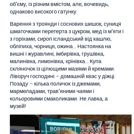
об’єму, із різним вмістом, але, вочевидь,
однаково високого гатунку.
Варення з троянди і соснових шишок, суниця
шматочками перетерта з цукром, мед із м’яти і
з горіхами, сироп ісландський від кашлю,
обліпиха, чорниця, ожина… Настоянка на
вишні і журавлині, імбирівка, грушівка,
малинівка, лимонівка, хрінівка… Купа
скляночок із цілющими мазями й кремами.
Ліворуч господині – домашній квас у діжці.
Позаду – кілька поличок із джемами,
мармеладами, трав’яними чаями і
кольоровими смаколиками. Не лавка, а
музей!