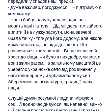
передали у спадок наші предки.
- Дуже важливо, погоджуюся... – підтримую я
колежанку.
- Наша бабця одружувалася один раз, -
мовить пані Наталя. - Дід міг десь там зайвого
випити й на лужку заснути. Вона ввечері
брала тачку - тягнула його додому, але ніколи
йому не казала, що піде до іншого. Що
розлучиться з ним чи той... Вона несла свій
хрест до кінця. Чи було в них добре, чи зле, а
вони жили разом. І в загальному масштабі це
уберегло українське село від розчинення у
багатополярному й урбанізованому світі.
Збереглися наші культура, традиції, наша
нація.
Слушні думки розумної людини, міркую я
собі. Й водночас дивуюся: як, напевно, важко
цій людині поєднувати ресторанну справу із