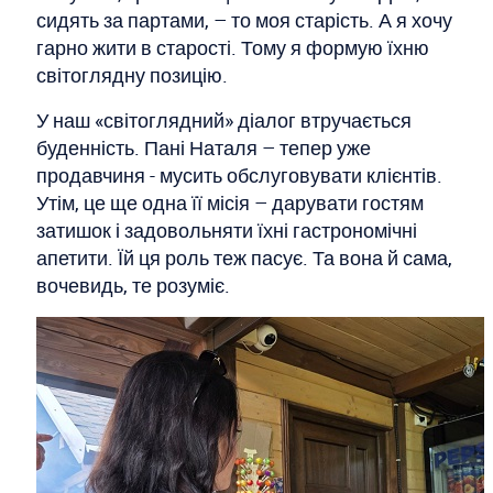
сидять за партами, – то моя старість. А я хочу
гарно жити в старості. Тому я формую їхню
світоглядну позицію.
У наш «світоглядний» діалог втручається
буденність. Пані Наталя – тепер уже
продавчиня - мусить обслуговувати клієнтів.
Утім, це ще одна її місія – дарувати гостям
затишок і задовольняти їхні гастрономічні
апетити. Їй ця роль теж пасує. Та вона й сама,
вочевидь, те розуміє.