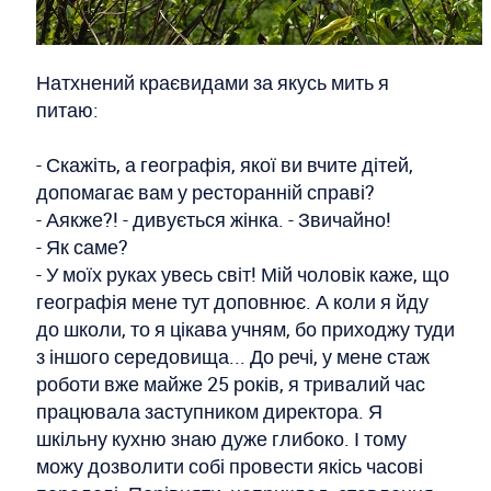
Натхнений краєвидами за якусь мить я
питаю:
- Скажіть, а географія, якої ви вчите дітей,
допомагає вам у ресторанній справі?
- Аякже?! - дивується жінка. - Звичайно!
- Як саме?
- У моїх руках увесь світ! Мій чоловік каже, що
географія мене тут доповнює. А коли я йду
до школи, то я цікава учням, бо приходжу туди
з іншого середовища... До речі, у мене стаж
роботи вже майже 25 років, я тривалий час
працювала заступником директора. Я
шкільну кухню знаю дуже глибоко. І тому
можу дозволити собі провести якісь часові