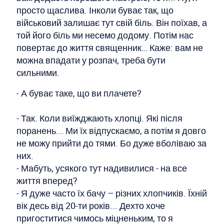
просто щаслива. Інколи буває так, що
військовий залишає тут свій біль. Він поїхав, а
той його біль ми несемо додому. Потім нас
повертає до життя священник… Каже: вам не
можна впадати у розпач, треба бути
сильними.
- А буває таке, що ви плачете?
- Так. Коли виїжджають хлопці. Які після
поранень... Ми їх відпускаємо, а потім я довго
не можу прийти до тями. Бо дуже вболіваю за
них.
- Мабуть, усякого тут надивилися - на все
життя вперед?
- Я дуже часто їх бачу – різних хлопчиків. Їхній
вік десь від 20-ти років... Дехто хоче
пригоститися чимось міцненьким, то я