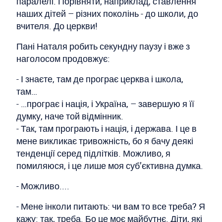
паралелі. Порівняти, наприклад, ставлення
наших дітей – різних поколінь - до школи, до
вчителя. До церкви!
Пані Наталя робить секундну паузу і вже з
наголосом продовжує:
- І знаєте, там де програє церква і школа,
там…
- …програє і нація, і Україна, – завершую я її
думку, наче той відмінник.
- Так, там програють і нація, і держава. І це в
мене викликає тривожність, бо я бачу деякі
тенденції серед підлітків. Можливо, я
помиляюся, і це лише моя суб’єктивна думка.
- Можливо....
- Мене інколи питають: чи вам то все треба? Я
кажу: так, треба. Бо це моє майбутнє. Діти, які