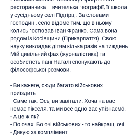
ресторанчика – вчителька географії, її школа
у сусідньому селі Підгірці. За словами
господині, село відоме тим, що в ньому
колись гостював Іван Франко. Сама вона
родом із Косівщини (Прикарпаття). Свою
науку викладає дітям кілька разів на тиждень.
Мій цивільний фах (журналістика) та
особистість пані Наталі спонукають до
філософської розмови.
- Ви кажете, сюди багато військових
приїздить...
- Саме так. Ось, ви завітали. Хоча на вас
немає пікселя, та ми все одно вас упізнаємо́.
- А це ж як?
- По очах. Бо очі військових - то найкращі очі.
- Дякую за комплімент.