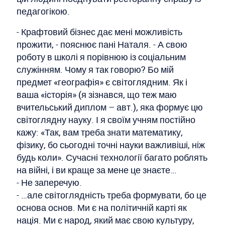
педагогікою.
- Крафтовий бізнес дає мені можливість
прожити, - пояснює пані Наталя. - А свою
роботу в школі я порівнюю із соціальним
служінням. Чому я так говорю? Бо мій
предмет «географія» є світоглядним. Як і
ваша «історія» (я зізнався, що теж маю
вчительський диплом – авт.), яка формує цю
світоглядну науку. І я своїм учням постійно
кажу: «Так, вам треба знати математику,
фізику, бо сьогодні точні науки важливіші, ніж
будь коли». Сучасні технології багато роблять
на війні, і ви краще за мене це знаєте…
- Не заперечую.
- …але світоглядність треба формувати, бо це
основа основ. Ми є на політичній карті як
нація. Ми є народ, який має свою культуру,