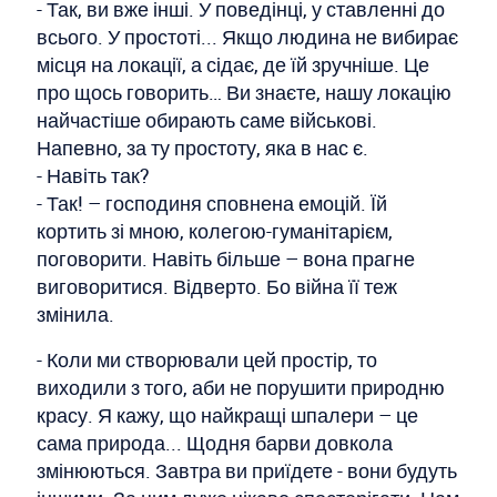
- Так, ви вже інші. У поведінці, у ставленні до
всього. У простоті... Якщо людина не вибирає
місця на локації, а сідає, де їй зручніше. Це
про щось говорить… Ви знаєте, нашу локацію
найчастіше обирають саме військові.
Напевно, за ту простоту, яка в нас є.
- Навіть так?
- Так! – господиня сповнена емоцій. Їй
кортить зі мною, колегою-гуманітарієм,
поговорити. Навіть більше – вона прагне
виговоритися. Відверто. Бо війна її теж
змінила.
- Коли ми створювали цей простір, то
виходили з того, аби не порушити природню
красу. Я кажу, що найкращі шпалери – це
сама природа... Щодня барви довкола
змінюються. Завтра ви приїдете - вони будуть