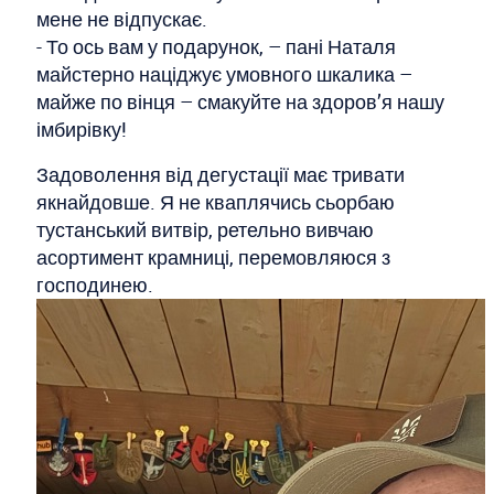
мене не відпускає.
- То ось вам у подарунок, – пані Наталя
майстерно націджує умовного шкалика –
майже по вінця – смакуйте на здоров’я нашу
імбирівку!
Задоволення від дегустації має тривати
якнайдовше. Я не кваплячись сьорбаю
тустанський витвір, ретельно вивчаю
асортимент крамниці, перемовляюся з
господинею.