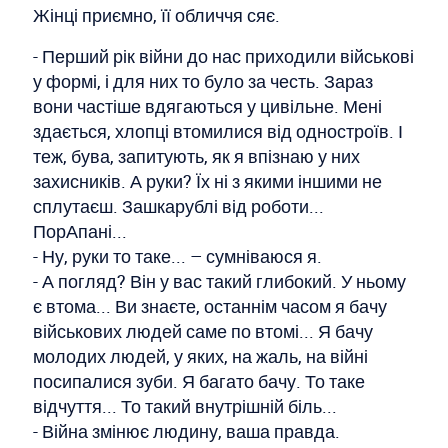
Жінці приємно, її обличчя сяє.
- Перший рік війни до нас приходили військові
у формі, і для них то було за честь. Зараз
вони частіше вдягаються у цивільне. Мені
здається, хлопці втомилися від одностроїв. І
теж, бува, запитують, як я впізнаю у них
захисників. А руки? Їх ні з якими іншими не
сплутаєш. Зашкарублі від роботи...
ПорАпані...
- Ну, руки то таке... – сумніваюся я.
- А погляд? Він у вас такий глибокий. У ньому
є втома... Ви знаєте, останнім часом я бачу
військових людей саме по втомі... Я бачу
молодих людей, у яких, на жаль, на війні
посипалися зуби. Я багато бачу. То таке
відчуття... То такий внутрішній біль...
- Війна змінює людину, ваша правда.