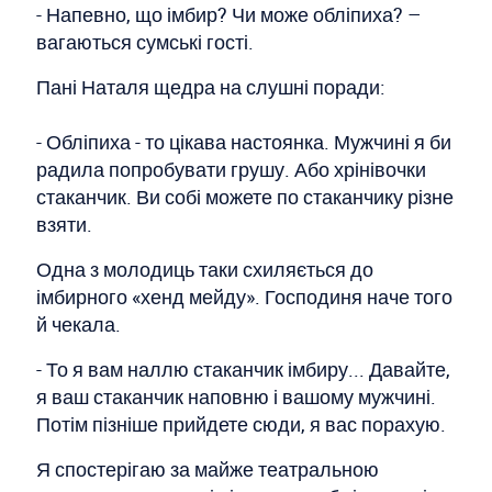
- Напевно, що імбир? Чи може обліпиха? –
вагаються сумські гості.
Пані Наталя щедра на слушні поради:
- Обліпиха - то цікава настоянка. Мужчині я би
радила попробувати грушу. Або хрінівочки
стаканчик. Ви собі можете по стаканчику різне
взяти.
Одна з молодиць таки схиляється до
імбирного «хенд мейду». Господиня наче того
й чекала.
- То я вам наллю стаканчик імбиру... Давайте,
я ваш стаканчик наповню і вашому мужчині.
Потім пізніше прийдете сюди, я вас порахую.
Я спостерігаю за майже театральною