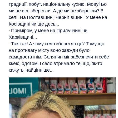
традиції, побут, національну кухню. Мову! Бо
ми це все зберегли. А де ми це зберегли? В
селі. На Полтавщині, Чернігівщині. У мене на
Косівщині чи ще десь...
- Приміром, у мене на Прилуччині чи
Харківщині...
- Так-так! А чому село зберегло це? Тому що
на противагу місту воно завжди було
самодостатнім. Селянин міг забезпечити себе
їжею, одягом. І село втримало те, що, як-то
кажуть, найцінніше...