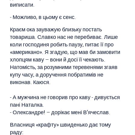
виписати.
- Можливо, в цьому є сенс.
Краєм ока зауважую близьку постать
товариша. Славко нас не перебиває. Лише
коли господиня робить паузу, питає її про
«американо». Я згадую, що мав би замовити
хлопцям каву – вони й досі її чекають.
Натомість, за розумними теревенями згаяв
купу часу, а доручення побратимів не
виконав. Каюся.
- А мужчина не говорив про каву - дивується
пані Наталка.
- Олександре! – дорікає мені В’ячеслав.
Власниця «крафту» швиденько дає тому
раду: