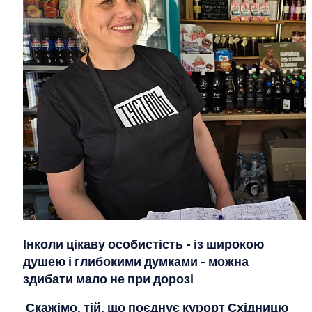
Інколи цікаву особистість - із широкою
душею і глибокими думками - можна
здибати мало не при дорозі
Скажімо, тій, що поєднує курорт Східницю