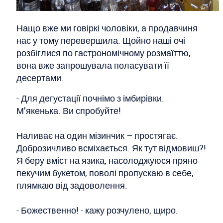
Нащо вже ми говіркі чоловіки, а продавчиня
нас у тому перевершила. Щойно наші очі
розбіглися по гастрономічному розмаїттю,
вона вже запрошувала поласувати її
десертами.
- Для дегустації почнімо з імбирівки.
М’якенька. Ви спробуйте!
Наливає на один мізинчик – простягає.
Доброзичливо всміхається. Як тут відмовиш?!
Я беру вміст на язика, насолоджуюся пряно-
пекучим букетом, поволі пропускаю в себе,
плямкаю від задоволення.
- Божественно! - кажу розчулено, щиро.