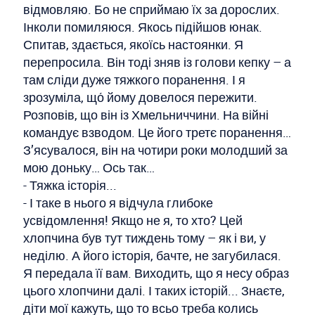
відмовляю. Бо не сприймаю їх за дорослих.
Інколи помиляюся. Якось підійшов юнак.
Спитав, здається, якоїсь настоянки. Я
перепросила. Він тоді зняв із голови кепку – а
там сліди дуже тяжкого поранення. І я
зрозуміла, що́ йому довелося пережити.
Розповів, що він із Хмельниччини. На війні
командує взводом. Це його третє поранення…
З’ясувалося, він на чотири роки молодший за
мою доньку… Ось так…
- Тяжка історія...
- І таке в нього я відчула глибоке
усвідомлення! Якщо не я, то хто? Цей
хлопчина був тут тиждень тому – як і ви, у
неділю. А його історія, бачте, не загубилася.
Я передала її вам. Виходить, що я несу образ
цього хлопчини далі. І таких історій... Знаєте,
діти мої кажуть, що то всьо треба колись