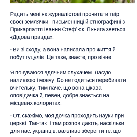
Радить мені як журналістові прочитати твір
своєї землячки - письменниці й етнографині з
Прикарпаття Іванни Стеф’юк. Її книга зветься
«Дідова правда».
- Ви зі сходу, а вона написала про життя й
побут гуцулів. Це таке, знаєте, про вічне.
Я почуваюся вдячним слухачем. Ласую
наливкою і мовчу. Бо не годиться перебивати
вчительку. Тим паче, що вона цікава
оповідачка й, певен, добре знається на
місцевих колоритах.
- От, скажімо, моя дочка проходить науки при
церкві. Так-так. І там розповідають, наскільки
для нас, українців, важливо зберегти те, що