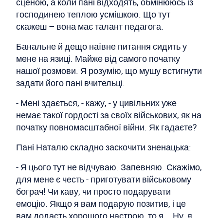
сценою, а коли пані відходять, обмінююсь із
господинею теплою усмішкою. Що тут
скажеш – вона має талант педагога.
Банальне й дещо наївне питання сидить у
мене на язиці. Майже від самого початку
нашої розмови. Я розумію, що мушу встигнути
задати його пані вчительці.
- Мені здається, - кажу, - у цивільних уже
немає такої гордості за своїх військових, як на
початку повномасштабної війни. Як гадаєте?
Пані Наталю складно заскочити зненацька:
- Я цього тут не відчуваю. Запевняю. Скажімо,
для мене є честь - приготувати військовому
бограч! Чи каву, чи просто подарувати
емоцію. Якщо я вам подарую позитив, і це
вам додасть хорошого настрою, то я... Ну, я