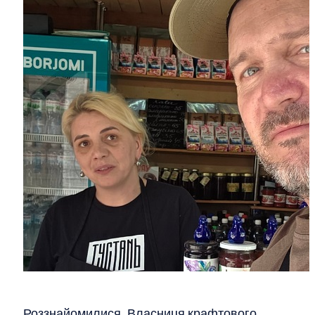
Роззнайомилися. Власниця крафтового