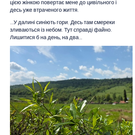
цією жінкою повертає мене до цивільного і
десь уже втраченого життя.
…У далині синіють гори. Десь там смереки
зливаються із небом. Тут справді файно.
Лишитися б на день, на два…