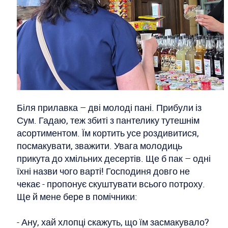
Біля прилавка – дві молоді пані. Прибули із
Сум. Гадаю, теж збиті з пантелику тутешнім
асортиментом. Їм кортить усе роздивитися,
посмакувати, зважити. Увага молодиць
прикута до хмільних десертів. Ще б пак – одні
їхні назви чого варті! Господиня довго не
чекає - пропонує скуштувати всього потроху.
Ще й мене бере в помічники:
- Ану, хай хлопці скажуть, що їм засмакувало?