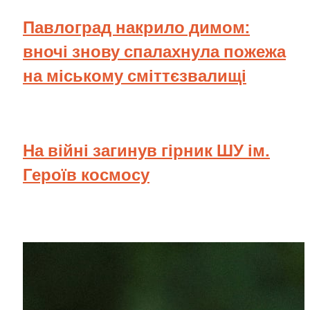
Павлоград накрило димом:
вночі знову спалахнула пожежа
на міському сміттєзвалищі
На війні загинув гірник ШУ ім.
Героїв космосу