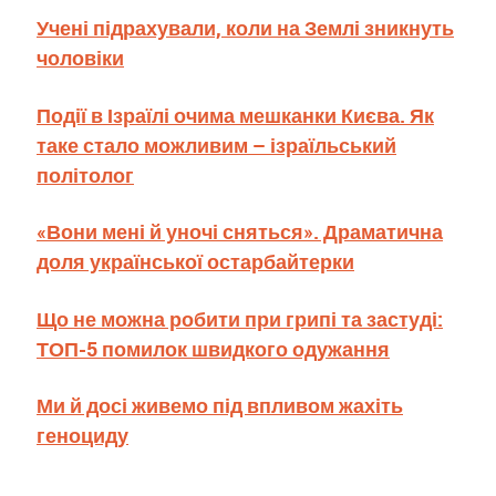
Учені підрахували, коли на Землі зникнуть
чоловіки
Події в Ізраїлі очима мешканки Києва. Як
таке стало можливим – ізраїльський
політолог
«Вони мені й уночі сняться». Драматична
доля української остарбайтерки
Що не можна робити при грипі та застуді:
ТОП-5 помилок швидкого одужання
Ми й досі живемо під впливом жахіть
геноциду