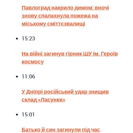
Павлоград накрило димом: вночі
знову спалахнула пожежа на
міському сміттєзвалищі
15:23
На війні загинув гірник ШУ ім. Героїв
космосу
11:06
У Дніпрі російський удар знищив
склад «Ласунки»
15:01
Батько й син загинули під час