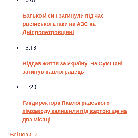
Батько й син загинули під час
російської атаки на АЗС на
Дніпропетровщині
13:13
Віддав життя за Україну. На Сумщині
загинув павлоградець
11:20
Гендиректора Павлоградського
хімзаводу залишили під вартою ще на
два місяці
Всі новини