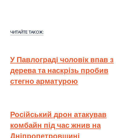
ЧИТАЙТЕ ТАКОЖ:
У Павлограді чоловік впав з
дерева та наскрізь пробив
стегно арматурою
Російський дрон атакував
комбайн під час жнив на
Дніпропетровщині