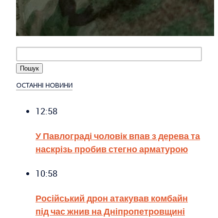
ОСТАННІ НОВИНИ
12:58
У Павлограді чоловік впав з дерева та
наскрізь пробив стегно арматурою
10:58
Російський дрон атакував комбайн
під час жнив на Дніпропетровщині