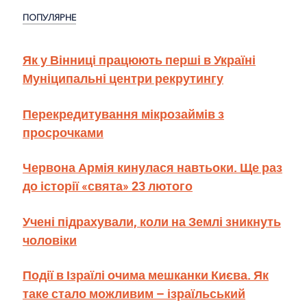
ПОПУЛЯРНЕ
Як у Вінниці працюють перші в Україні
Муніципальні центри рекрутингу
Перекредитування мікрозаймів з
просрочками
Червона Армія кинулася навтьоки. Ще раз
до історії «свята» 23 лютого
Учені підрахували, коли на Землі зникнуть
чоловіки
Події в Ізраїлі очима мешканки Києва. Як
таке стало можливим – ізраїльський