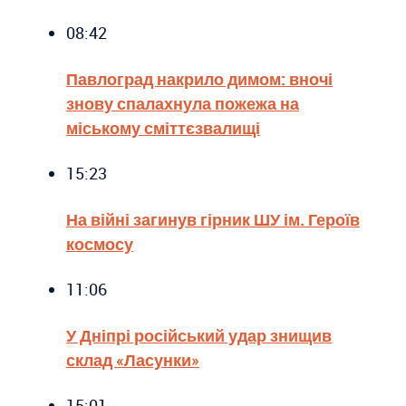
08:42
Павлоград накрило димом: вночі
знову спалахнула пожежа на
міському сміттєзвалищі
15:23
На війні загинув гірник ШУ ім. Героїв
космосу
11:06
У Дніпрі російський удар знищив
склад «Ласунки»
15:01