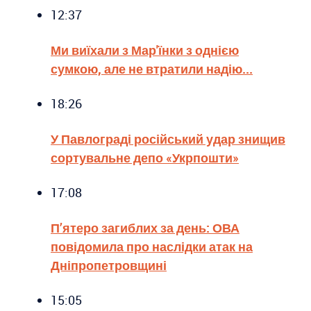
12:37
Ми виїхали з Мар'їнки з однією
сумкою, але не втратили надію...
18:26
У Павлограді російський удар знищив
сортувальне депо «Укрпошти»
17:08
П’ятеро загиблих за день: ОВА
повідомила про наслідки атак на
Дніпропетровщині
15:05