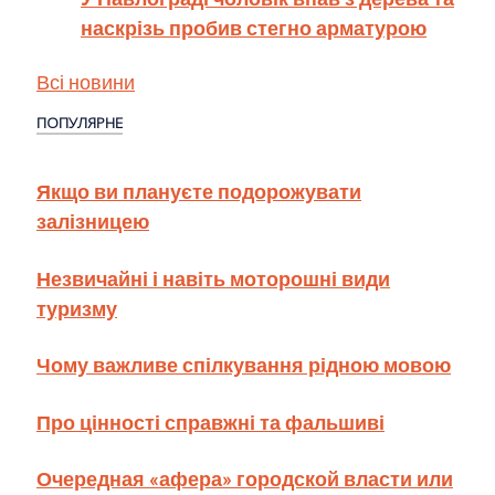
наскрізь пробив стегно арматурою
Всі новини
ПОПУЛЯРНЕ
Якщо ви плануєте подорожувати
залізницею
Незвичайні і навіть моторошні види
туризму
Чому важливе спілкування рідною мовою
Про цінності справжні та фальшиві
Очередная «афера» городской власти или