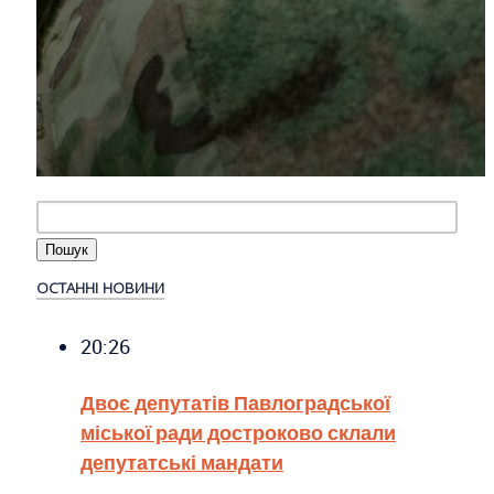
ОСТАННІ НОВИНИ
20:26
Двоє депутатів Павлоградської
міської ради достроково склали
депутатські мандати