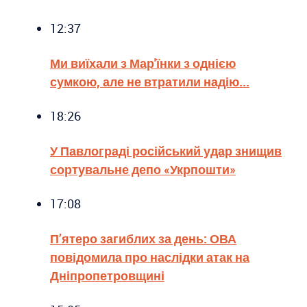
12:37
Ми виїхали з Мар'їнки з однією
сумкою, але не втратили надію...
18:26
У Павлограді російський удар знищив
сортувальне депо «Укрпошти»
17:08
П’ятеро загиблих за день: ОВА
повідомила про наслідки атак на
Дніпропетровщині