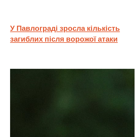
У Павлограді зросла кількість
загиблих після ворожої атаки