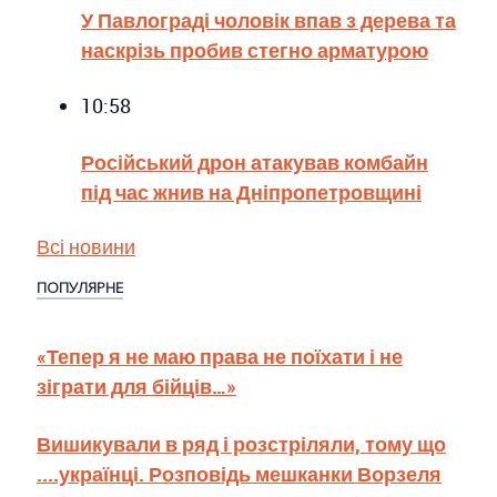
У Павлограді чоловік впав з дерева та
наскрізь пробив стегно арматурою
10:58
Російський дрон атакував комбайн
під час жнив на Дніпропетровщині
Всі новини
ПОПУЛЯРНЕ
«Тепер я не маю права не поїхати і не
зіграти для бійців…»
Вишикували в ряд і розстріляли, тому що
....українці. Розповідь мешканки Ворзеля