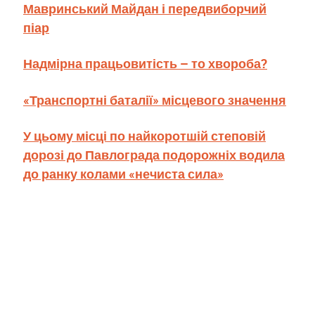
Мавринський Майдан і передвиборчий
піар
Надмірна працьовитість – то хвороба?
«Транспортні баталії» місцевого значення
У цьому місці по найкоротшій степовій
дорозі до Павлограда подорожніх водила
до ранку колами «нечиста сила»