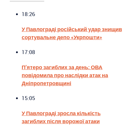
18:26
У Павлограді російський удар знищив
сортувальне депо «Укрпошти»
17:08
П’ятеро загиблих за день: ОВА
повідомила про наслідки атак на
Дніпропетровщині
15:05
У Павлограді зросла кількість
загиблих після ворожої атаки