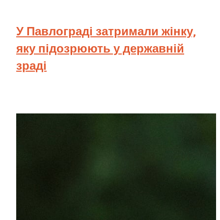
У Павлограді затримали жінку,
яку підозрюють у державній
зраді