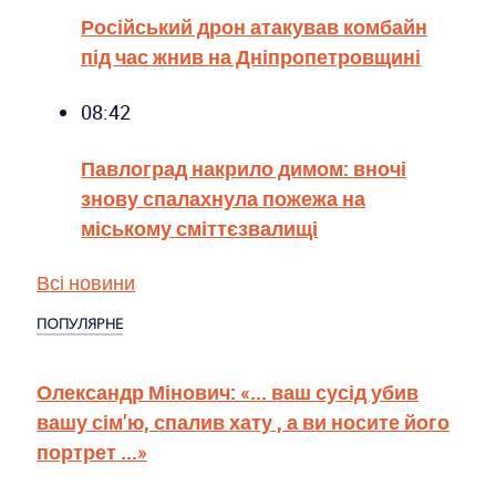
Російський дрон атакував комбайн
під час жнив на Дніпропетровщині
08:42
Павлоград накрило димом: вночі
знову спалахнула пожежа на
міському сміттєзвалищі
Всі новини
ПОПУЛЯРНЕ
Олександр Мінович: «... ваш сусід убив
вашу сім’ю, спалив хату , а ви носите його
портрет ...»