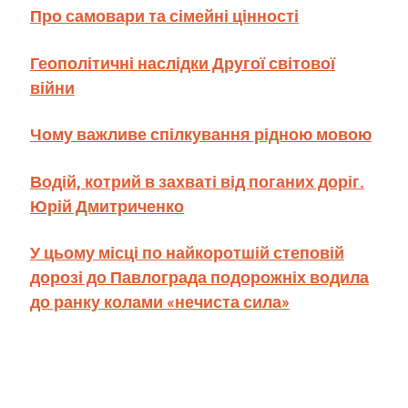
Про самовари та сімейні цінності
Геополітичні наслідки Другої світової
війни
Чому важливе спілкування рідною мовою
Водій, котрий в захваті від поганих доріг.
Юрій Дмитриченко
У цьому місці по найкоротшій степовій
дорозі до Павлограда подорожніх водила
до ранку колами «нечиста сила»