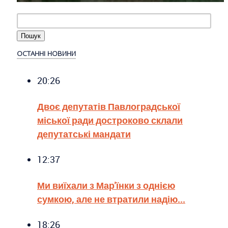
ОСТАННІ НОВИНИ
20:26
Двоє депутатів Павлоградської
міської ради достроково склали
депутатські мандати
12:37
Ми виїхали з Мар'їнки з однією
сумкою, але не втратили надію...
18:26