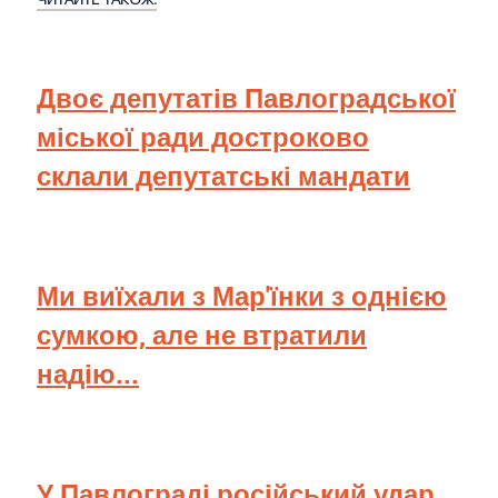
Двоє депутатів Павлоградської
міської ради достроково
склали депутатські мандати
Ми виїхали з Мар'їнки з однією
сумкою, але не втратили
надію...
У Павлограді російський удар