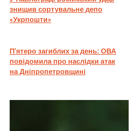
знищив сортувальне депо
«Укрпошти»
П’ятеро загиблих за день: ОВА
повідомила про наслідки атак
на Дніпропетровщині