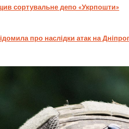
ищив сортувальне депо «Укрпошти»
відомила про наслідки атак на Дніпр