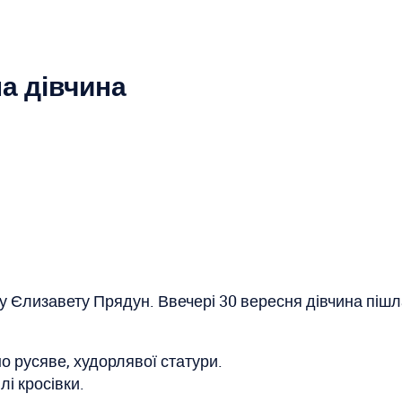
на дівчина
 Єлизавету Прядун. Ввечері 30 вересня дівчина пішла 
но русяве, худорлявої статури.
лі кросівки.