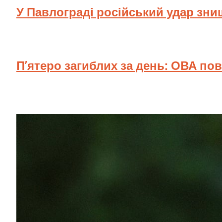
У Павлограді російський удар зн
П’ятеро загиблих за день: ОВА по