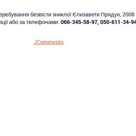
еребування безвісти зниклої Єлизавети Прядун, 2008 
іції або за телефонами:
066-345-58-97, 050-611-34-94 
JComments