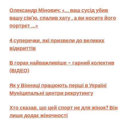
Олександр Мінович: «... ваш сусід убив
вашу сім’ю, спалив хату , а ви носите його
портрет ...»
4 суперечки, які призвели до великих
відкриттів
В горах найважливіше – гарний колектив
(ВІДЕО)
Як у Вінниці працюють перші в Україні
Муніципальні центри рекрутингу
Хто сказав, що цей спорт не для жінок? Він
лише додає жіночності