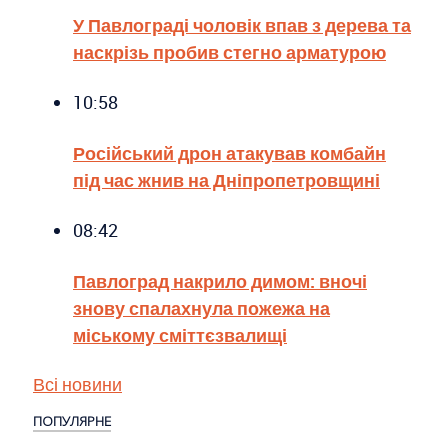
У Павлограді чоловік впав з дерева та
наскрізь пробив стегно арматурою
10:58
Російський дрон атакував комбайн
під час жнив на Дніпропетровщині
08:42
Павлоград накрило димом: вночі
знову спалахнула пожежа на
міському сміттєзвалищі
Всі новини
ПОПУЛЯРНЕ