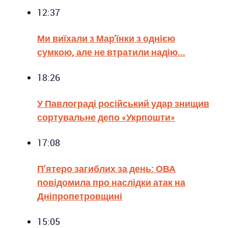
12:37
Ми виїхали з Мар'їнки з однією
сумкою, але не втратили надію...
18:26
У Павлограді російський удар знищив
сортувальне депо «Укрпошти»
17:08
П’ятеро загиблих за день: ОВА
повідомила про наслідки атак на
Дніпропетровщині
15:05