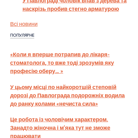
У Павлограді чоловік впав з дерева та
наскрізь пробив стегно арматурою
Всі новини
ПОПУЛЯРНЕ
«Коли я вперше потрапив до лікаря-
стоматолога, то вже тоді зрозумів яку
професію оберу… »
У цьому місці по найкоротшій степовій
дорозі до Павлограда подорожніх водила
до ранку колами «нечиста сила»
Це робота із чоловічим характером.
Занадто жіночна і м’яка тут не зможе
працювати