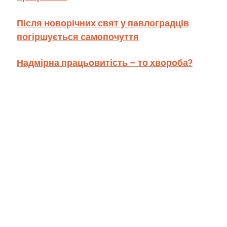
Після новорічних свят у павлоградців
погіршується самопочуття
Надмірна працьовитість – то хвороба?