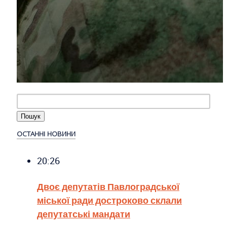
ОСТАННІ НОВИНИ
20:26
Двоє депутатів Павлоградської
міської ради достроково склали
депутатські мандати