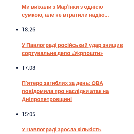
Ми виїхали з Мар'їнки з однією
сумкою, але не втратили надію...
18:26
У Павлограді російський удар знищив
сортувальне депо «Укрпошти»
17:08
П’ятеро загиблих за день: ОВА
повідомила про наслідки атак на
Дніпропетровщині
15:05
У Павлограді зросла кількість