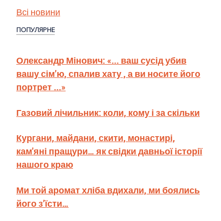
Всі новини
ПОПУЛЯРНЕ
Олександр Мінович: «... ваш сусід убив
вашу сім’ю, спалив хату , а ви носите його
портрет ...»
Газовий лічильник: коли, кому і за скільки
Кургани, майдани, скити, монастирі,
кам'яні пращури… як свідки давньої історії
нашого краю
Ми той аромат хліба вдихали, ми боялись
його з’їсти…