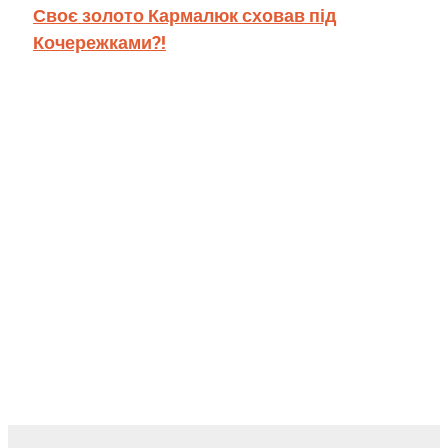
Своє золото Кармалюк сховав під
Кочережками?!