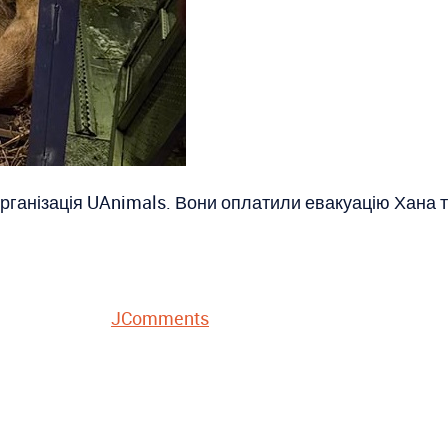
анізація UAnimals. Вони оплатили евакуацію Хана та
JComments