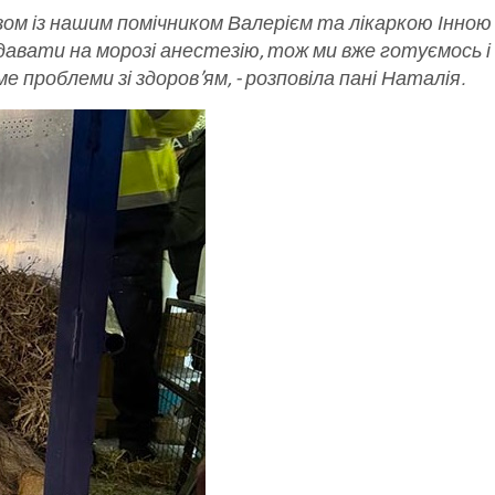
азом із нашим помічником Валерієм та лікаркою Інно
 давати на морозі анестезію, тож ми вже готуємось і
е проблеми зі здоров’ям, - розповіла пані Наталія.