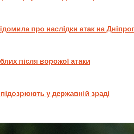
відомила про наслідки атак на Дніпр
иблих після ворожої атаки
у підозрюють у державній зраді