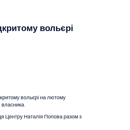
дкритому вольєрі
дкритому вольєрі на лютому
 власника.
иця Центру Наталія Попова разом з