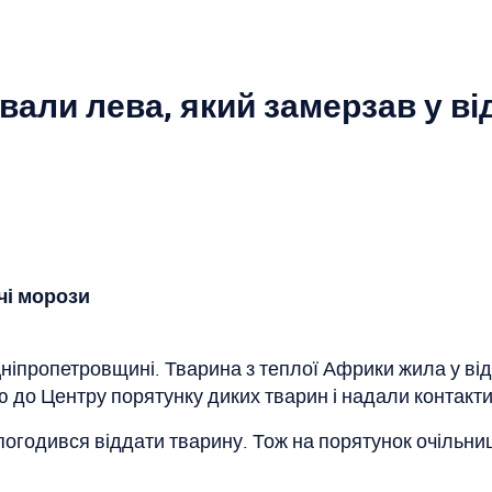
али лева, який замерзав у ві
чі морози
Дніпропетровщині. Тварина з теплої Африки жила у ві
 до Центру порятунку диких тварин і надали контакти
 погодився віддати тварину. Тож на порятунок очільн