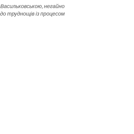
ю Васильковською, негайно
 до труднощів із процесом