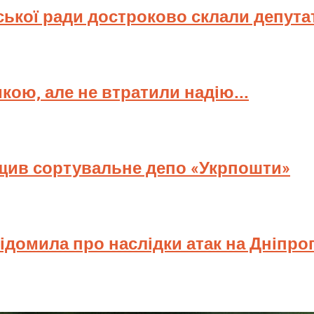
ської ради достроково склали депута
мкою, але не втратили надію...
ищив сортувальне депо «Укрпошти»
відомила про наслідки атак на Дніпр