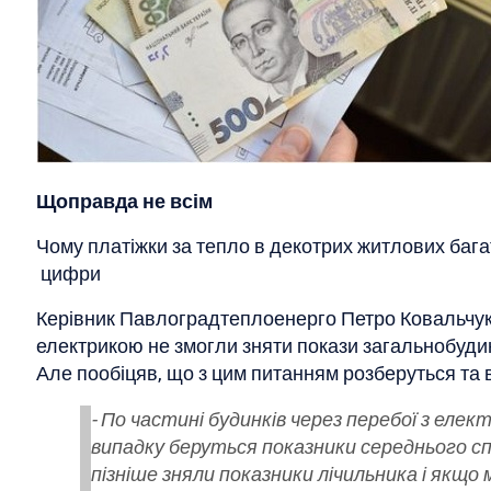
Щоправда не всім
Чому платіжки за тепло в декотрих житлових баг
цифри
Керівник Павлоградтеплоенерго Петро Ковальчук 
електрикою не змогли зняти покази загальнобуди
Але пообіцяв, що з цим питанням розберуться та
- По частині будинків через перебої з еле
випадку беруться показники середнього с
пізніше зняли показники лічильника і якщо 