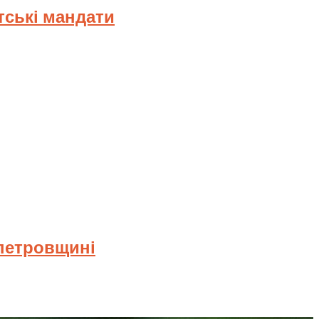
тські мандати
опетровщині