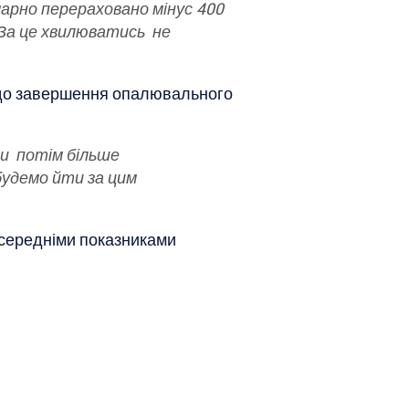
марно перераховано мінус 400
. За це хвилюватись не
х до завершення опалювального
Ми потім більше
будемо йти за цим
 середніми показниками