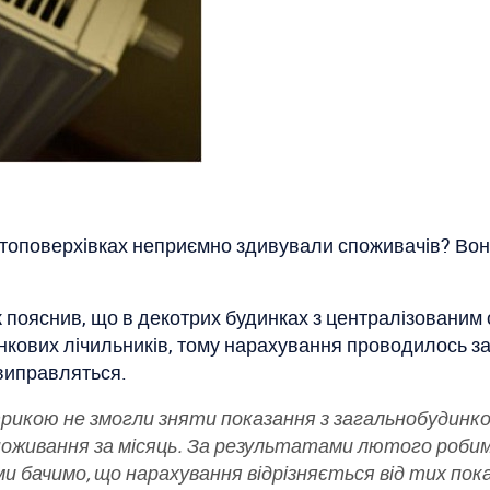
атоповерхівках неприємно здивували споживачів? Вон
пояснив, що в декотрих будинках з централізованим 
нкових лічильників, тому нарахування проводилось за
 виправляться.
ктрикою не змогли зняти показання з загальнобудинко
поживання за місяць. За результатами лютого робимо
ми бачимо, що нарахування відрізняється від тих пока