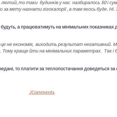
лютий, то таки будинків у нас назбиралось 50 і су
 за мету нагнати гігокалорії , а там якось буде. Ні
 будуть, а працюватимуть на мінімальних показника
 це не економія, виходить результат негативний. 
. Тому краще йти на мінімальних параметрах. Так і 
редані, то платити за теплопостачання доведеться за
JComments