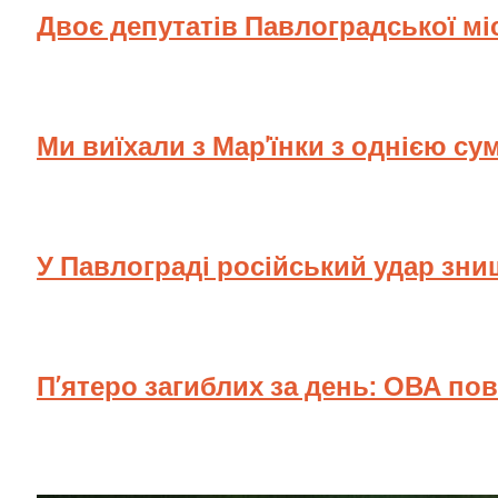
Двоє депутатів Павлоградської мі
Ми виїхали з Мар'їнки з однією су
У Павлограді російський удар зн
П’ятеро загиблих за день: ОВА по