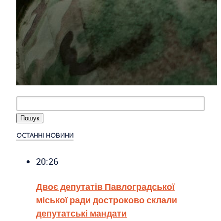
ОСТАННІ НОВИНИ
20:26
Двоє депутатів Павлоградської
міської ради достроково склали
депутатські мандати