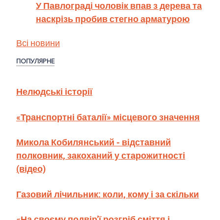
У Павлограді чоловік впав з дерева та
наскрізь пробив стегно арматурою
Всі новини
ПОПУЛЯРНЕ
Нелюдські історії
«Транспортні баталії» місцевого значення
Микола Кобилянський - відставний
полковник, закоханий у старожитності
(відео)
Газовий лічильник: коли, кому і за скільки
«На своєму подвір'ї розгріб сміття і