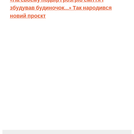
збудував будиночок...» Так народився
новий проєкт