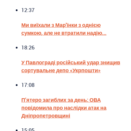
12:37
Ми виїхали з Мар'їнки з однією
сумкою, але не втратили надію...
18:26
У Павлограді російський удар знищив
сортувальне депо «Укрпошти»
17:08
П’ятеро загиблих за день: ОВА
повідомила про наслідки атак на
Дніпропетровщині
15:05