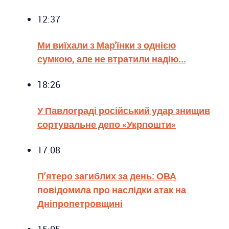
12:37
Ми виїхали з Мар'їнки з однією
сумкою, але не втратили надію...
18:26
У Павлограді російський удар знищив
сортувальне депо «Укрпошти»
17:08
П’ятеро загиблих за день: ОВА
повідомила про наслідки атак на
Дніпропетровщині
15:05