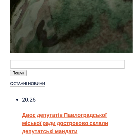
ОСТАННІ НОВИНИ
20:26
Двоє депутатів Павлоградської
міської ради достроково склали
депутатські мандати