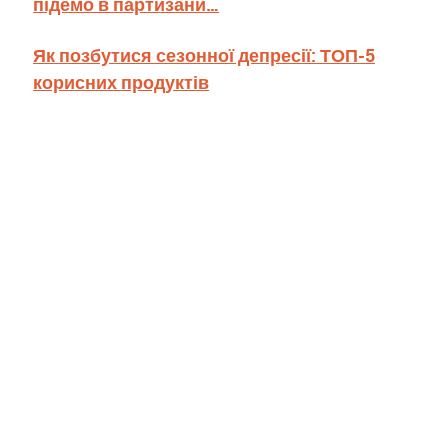
підемо в партизани…
Як позбутися сезонної депресії: ТОП-5
корисних продуктів