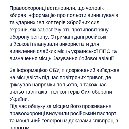
Правоохоронці встановили, що чоловік
збирав інформацію про польоти винищувачів
та ударних гелікоптерів Збройних сил
України, які забезпечують протиповітряну
оборону регіону. Отримані дані російські
військові планували використати для
виявлення слабких місць української ППО та
визначення місць базування бойової авіації.
За інформацією СБУ, підозрюваний виїжджав
на місцевість під час повітряних тривог, де
фіксував напрямки польотів, а також час
вильотів літаків і гелікоптерів Сил оборони
України.
Під час обшуку за місцем його проживання
правоохоронці вилучили російський паспорт
та мобільний телефон із доказами співпраці з
ворогом.