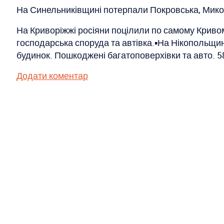
На Синельниківщині потерпали Покровська, Микол
На Криворіжжі росіяни поцілили по самому Кривом
господарська споруда та автівка.▪️На Нікопольщин
будинок. Пошкоджені багатоповерхівки та авто. 58
Додати коментар