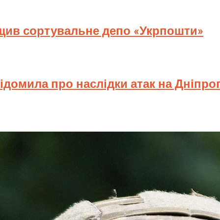
ищив сортувальне депо «Укрпошти»
відомила про наслідки атак на Дніпр