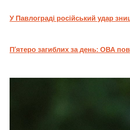
У Павлограді російський удар зн
П’ятеро загиблих за день: ОВА по