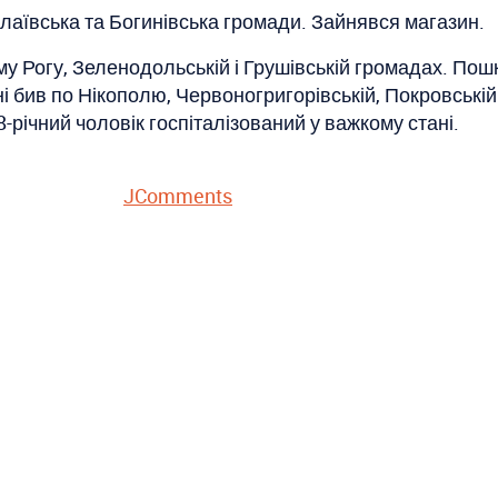
аївська та Богинівська громади. Зайнявся магазин.
у Рогу, Зеленодольській і Грушівській громадах. Пош
і бив по Нікополю, Червоногригорівській, Покровські
-річний чоловік госпіталізований у важкому стані.
JComments