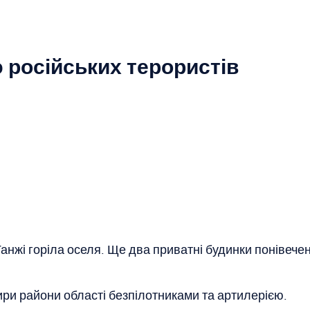
 російських терористів
жі горіла оселя. Ще два приватні будинки понівечені
ири райони області безпілотниками та артилерією.