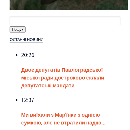
ОСТАННІ НОВИНИ
20:26
Двоє депутатів Павлоградської
міської ради достроково склали
депутатські мандати
12:37
Ми виїхали з Мар'їнки з однією
сумкою, але не втратили надію...