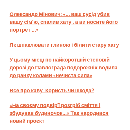
Олександр Мінович: «... ваш сусід убив
вашу сім’ю, спалив хату , а ви носите його
портрет ...»
Як шпаклювати глиною і білити стару хату
У цьому місці по найкоротшій степовій
дорозі до Павлограда подорожніх водила
до ранку колами «нечиста сила»
Все про каву. Користь чи шкода?
«На своєму подвір'ї розгріб сміття і
збудував будиночок...» Так народився
новий проєкт