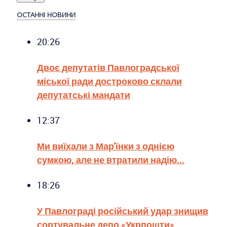
ОСТАННІ НОВИНИ
20:26
Двоє депутатів Павлоградської
міської ради достроково склали
депутатські мандати
12:37
Ми виїхали з Мар'їнки з однією
сумкою, але не втратили надію...
18:26
У Павлограді російський удар знищив
сортувальне депо «Укрпошти»