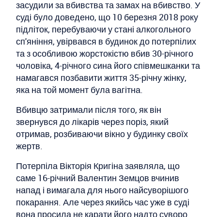
засудили за вбивства та замах на вбивство. У
суді було доведено, що 10 березня 2018 року
підліток, перебуваючи у стані алкогольного
сп'яніння, увірвався в будинок до потерпілих
та з особливою жорстокістю вбив 30-річного
чоловіка, 4-річного сина його співмешканки та
намагався позбавити життя 35-річну жінку,
яка на той момент була вагітна.
Вбивцю затримали після того, як він
звернувся до лікарів через поріз, який
отримав, розбиваючи вікно у будинку своїх
жертв.
Потерпіла Вікторія Кригіна заявляла, що
саме 16-річний Валентин Земцов вчинив
напад і вимагала для нього найсуворішого
покарання. Але через якийсь час уже в суді
вона просила не карати його надто суворо.