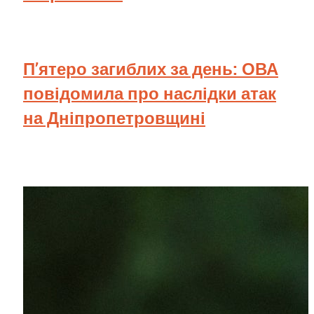
П’ятеро загиблих за день: ОВА
повідомила про наслідки атак
на Дніпропетровщині