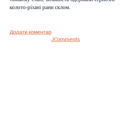
колото-різані рани склом.
Додати коментар
JComments