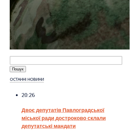
ОСТАННІ НОВИНИ
20:26
Двоє депутатів Павлоградської
міської ради достроково склали
депутатські мандати