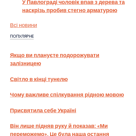
У Павлограді чоловік впав з дерева та
наскрізь пробив стегно арматурою
Всі новини
ПОПУЛЯРНЕ
Якщо ви плануєте подорожувати
залізницею
Світло в кінці тунелю
Чому важливе спілкування рідною мовою
Присвятила себе Україні
Він лише підняв руку й показав: «Ми
переможемо». Це була наша остання