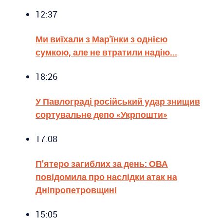
12:37
Ми виїхали з Мар'їнки з однією
сумкою, але не втратили надію...
18:26
У Павлограді російський удар знищив
сортувальне депо «Укрпошти»
17:08
П’ятеро загиблих за день: ОВА
повідомила про наслідки атак на
Дніпропетровщині
15:05