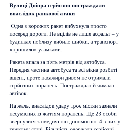
Вулиці Дніпра серйозно постраждали
внаслідок ранкової атаки
Одна з ворожих ракет вибухнула просто
посеред дороги. Не вцілів не лише асфальт – у
будинках поблизу вибило шибки, а транспорт
«прошило» уламками.
Ракета впала за п'ять метрів від автобуса.
Передня частина автобуса та всі вікна розбиті
вщент, проте пасажири дивом не отримали
серйозних поранень. Постраждало й чимало
автівок.
На жаль, внаслідок удару троє містян зазнали
несумісних із життям поранень. Ще 23 особи
звернулися за медичною допомогою. 4 з них у
тяжкому стані. Більшість одержали серйозні